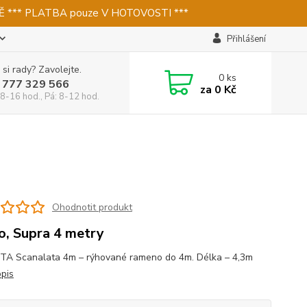
 *** PLATBA pouze V HOTOVOSTI ***
Přihlášení
 si rady? Zavolejte.
0
ks
 777 329 566
za
0 Kč
 8-16 hod., Pá: 8-12 hod.
Ohodnotit produkt
o, Supra 4 metry
TA Scanalata 4m – rýhované rameno do 4m. Délka – 4,3m
opis