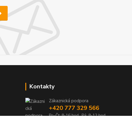
Kontakty
Zákaznická podpora
+420 777 329 566
Po-Čt: 8-16 hod., Pá: 8-12 hod.
info@pohonylife.cz