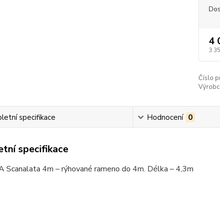
Dos
4 
3 3
Číslo p
Výrobc
etní specifikace
Hodnocení
0
tní specifikace
 Scanalata 4m – rýhované rameno do 4m. Délka – 4,3m