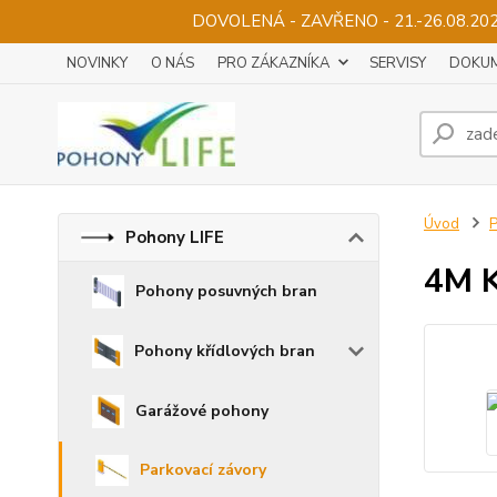
DOVOLENÁ - ZAVŘENO - 21.-26.08.2
NOVINKY
O NÁS
PRO ZÁKAZNÍKA
SERVISY
DOKUM
Úvod
P
Pohony LIFE
4M 
Pohony posuvných bran
Pohony křídlových bran
Garážové pohony
Parkovací závory