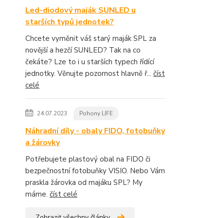
Led-diodový maják SUNLED u
starších typů jednotek?
Chcete vyměnit váš starý maják SPL za
novější a hezčí SUNLED? Tak na co
čekáte? Lze to i u starších typech řídící
jednotky. Věnujte pozornost hlavně ř...
číst
celé
24.07.2023
Pohony LIFE
Náhradní díly - obaly FIDO, fotobuňky
a žárovky
Potřebujete plastový obal na FIDO či
bezpečnostní fotobuňky VISIO. Nebo Vám
praskla žárovka od majáku SPL? My
máme.
číst celé
Zobrazit všechny články