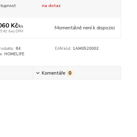
tupnost
na dotaz
060 Kč
/
ks
Momentálně není k dispozici
55 Kč
bez DPH
roduktu:
84
EAN kód:
1AM0520002
e:
HOMELIFE
Komentáře
0