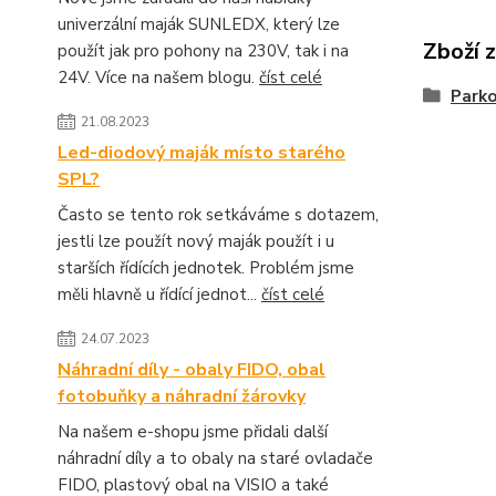
univerzální maják SUNLEDX, který lze
Zboží 
použít jak pro pohony na 230V, tak i na
24V. Více na našem blogu.
číst celé
Parko
21.08.2023
Led-diodový maják místo starého
SPL?
Často se tento rok setkáváme s dotazem,
jestli lze použít nový maják použít i u
starších řídících jednotek. Problém jsme
měli hlavně u řídící jednot...
číst celé
24.07.2023
Náhradní díly - obaly FIDO, obal
fotobuňky a náhradní žárovky
Na našem e-shopu jsme přidali další
náhradní díly a to obaly na staré ovladače
FIDO, plastový obal na VISIO a také