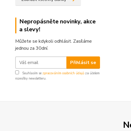
Nepropásněte novinky, akce
a slevy!
Můžete se kdykoli odhlásit. Zasíláme
jednou za 30dní.
Přihlásit se
Souhlasím se
zpracováním osobních údajů
za účelem
rozesílky newsletteru.
N