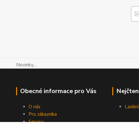
Novinky....
Obecné informace pro Vás
Nejčten
O nás
Ladění
Pro zákazníka
Servisy
Návody LIFE
Kontakty