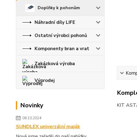
Doplňky k pohonům
Náhradní díly LIFE
Ostatní výrobci pohonů
Komponenty bran a vrat
Zakázková výroba
Kompl
Výprodej
Komple
Novinky
KIT ASTA
08.10.2024
SUNDLEX univerzální maják
Nově jsme zařadili do naší nabídky