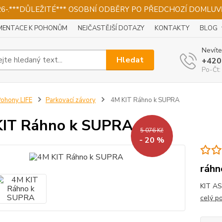
026-.***DŮLEŽITÉ*** OSOBNÍ ODBĚRY PO PŘEDCHOZÍ DOMLUVĚ
ENTACE K POHONŮM
NEJČASTĚJŠÍ DOTAZY
KONTAKTY
BLOG
Nevíte
Hledat
+420
Po-Čt:
ohony LIFE
Parkovací závory
4M KIT Ráhno k SUPRA
KIT Ráhno k SUPRA
5 076 Kč
- 20 %
ráhn
KIT AS
celý p