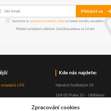
Přihlásit se
Souhlasím se
zpracováním osobních údajů
za účelem rozesílky newsletteru.
Můžete se kdykoli odhlásit. Zasíláme jednou za 14 dní.
ější
Kde nás najdete:
 ovladačů LIFE
Náměstí Smiřických 39
104 00 Praha 10 - Uhříněves
Zpracování cookies