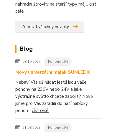
náhradní žárovky na starší typy máj...
číst
celé
Zobrazit všechny novinky
Blog
08.10.2024
Pohony LIFE
Nový univerzální maják SUNLEDX
Nebaví Vás už hlídat jestli jsou vaše
pohony na 230V nebo 24V a jaké
výstražné světlo chcete zapojit? Nově
jsme pro Vás zařadili do naší nabídky
pohon...
číst celé
21.08.2023
Pohony LIFE