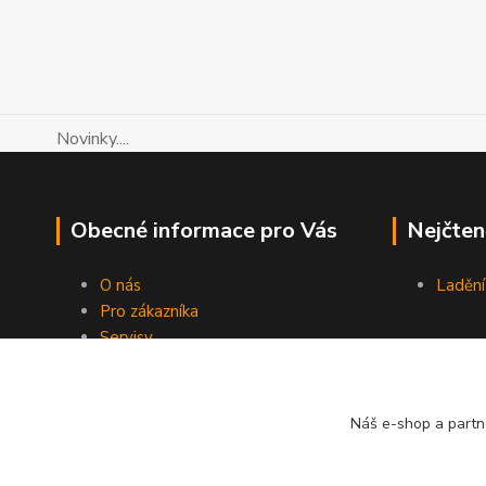
Novinky....
Obecné informace pro Vás
Nejčten
O nás
Ladění
Pro zákazníka
Servisy
Návody LIFE
Kontakty
Blog
Náš e-shop a partn
Novinky