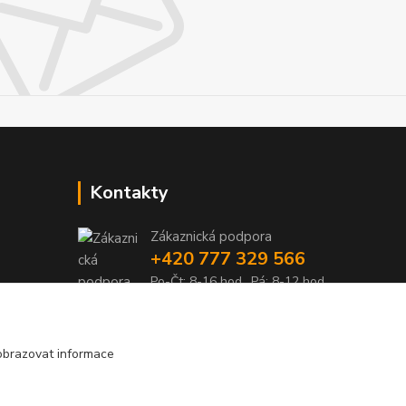
Kontakty
Zákaznická podpora
+420 777 329 566
Po-Čt: 8-16 hod., Pá: 8-12 hod.
info@pohonylife.cz
obrazovat informace