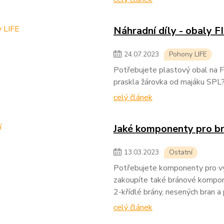
Náhradní díly - obaly 
24
.
07
.
2023
Pohony LIFE
Potřebujete plastový obal na 
praskla žárovka od majáku SP
celý článek
Jaké komponenty pro b
13
.
03
.
2023
Ostatní
Potřebujete komponenty pro v
zakoupíte také bránové kompon
2-křídlé brány, nesených bran a
celý článek