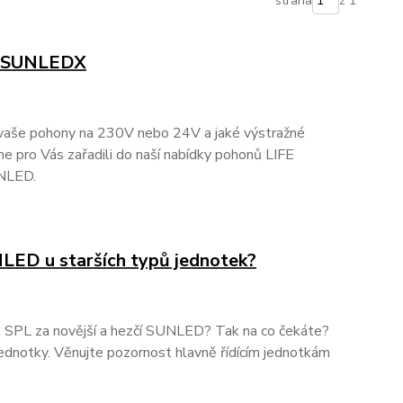
strana
z 1
ák SUNLEDX
ou vaše pohony na 230V nebo 24V a jaké výstražné
e pro Vás zařadili do naší nabídky pohonů LIFE
UNLED.
LED u starších typů jednotek?
k SPL za novější a hezčí SUNLED? Tak na co čekáte?
í jednotky. Věnujte pozornost hlavně řídícím jednotkám