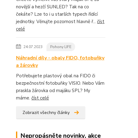
novější a hezčí SUNLED? Tak na co
čekáte? Lze to i u starších typech řídící
jednotky. Věnujte pozornost hlavně ř...
číst
celé
24.07.2023
Pohony LIFE
Náhradní díly - obaly FIDO, fotobuňky
a žárovky
Potřebujete plastový obal na FIDO či
bezpečnostní fotobuňky VISIO. Nebo Vám
praskla žárovka od majáku SPL? My
máme.
číst celé
Zobrazit všechny články
Nepropásněte novinky, akce