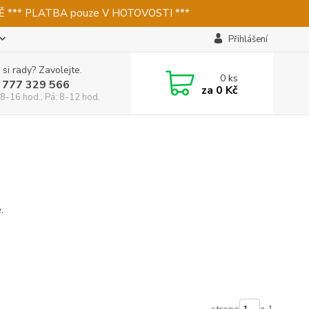
 *** PLATBA pouze V HOTOVOSTI ***
Přihlášení
 si rady? Zavolejte.
0
ks
 777 329 566
za
0 Kč
 8-16 hod., Pá: 8-12 hod.
e.