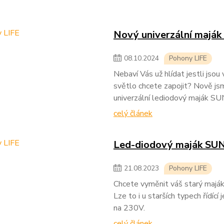
Nový univerzální maj
08
.
10
.
2024
Pohony LIFE
Nebaví Vás už hlídat jestli js
světlo chcete zapojit? Nově jsm
univerzální lediodový maják S
celý článek
Led-diodový maják SUN
21
.
08
.
2023
Pohony LIFE
Chcete vyměnit váš starý majá
Lze to i u starších typech řídíc
na 230V.
celý článek