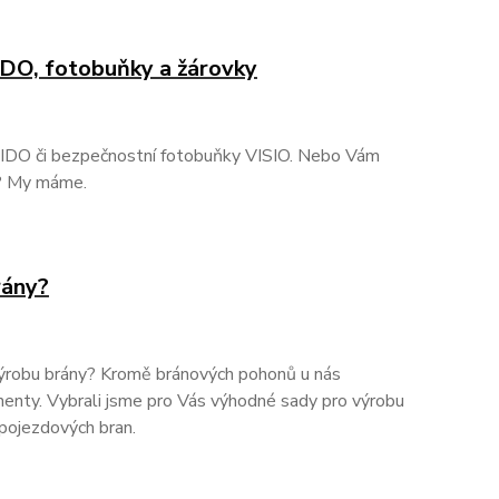
FIDO, fotobuňky a žárovky
FIDO či bezpečnostní fotobuňky VISIO. Nebo Vám
L? My máme.
rány?
ýrobu brány? Kromě bránových pohonů u nás
enty. Vybrali jsme pro Vás výhodné sady pro výrobu
 pojezdových bran.