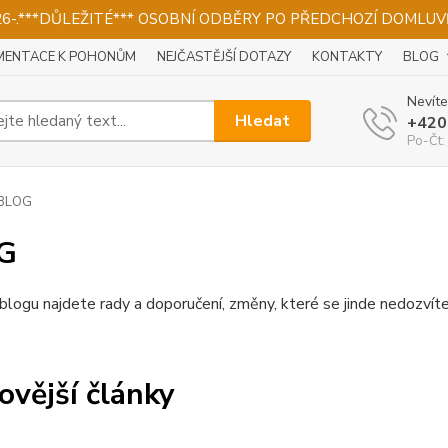
026-.***DŮLEŽITÉ*** OSOBNÍ ODBĚRY PO PŘEDCHOZÍ DOMLUVĚ
ENTACE K POHONŮM
NEJČASTĚJŠÍ DOTAZY
KONTAKTY
BLOG
Nevíte
Hledat
+420
Po-Čt:
BLOG
G
logu najdete rady a doporučení, změny, které se jinde nedozvít
ovější články