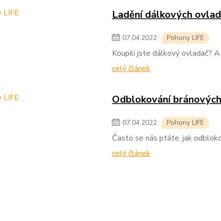
Ladění dálkových ovla
07
.
04
.
2022
Pohony LIFE
Koupili jste dálkový ovladač? A
celý článek
Odblokování bránovýc
07
.
04
.
2022
Pohony LIFE
Často se nás ptáte, jak odbloko
celý článek