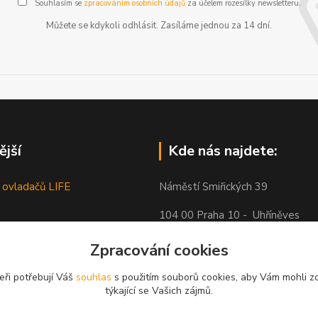
Souhlasím se
zpracováním osobních údajů
za účelem rozesílky newsletteru.
Můžete se kdykoli odhlásit. Zasíláme jednou za 14 dní.
ější
Kde nás najdete:
 ovladačů LIFE
Náměstí Smiřických 39
104 00 Praha 10 - Uhříněves
Zpracování cookies
eři potřebují Váš
souhlas
s použitím souborů cookies, aby Vám mohli z
týkající se Vašich zájmů.