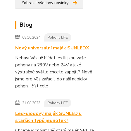
Zobrazit všechny novinky
Blog
08.10.2024
Pohony LIFE
Nový univerzální maják SUNLEDX
Nebaví Vás už hlídat jestli jsou vaše
pohony na 230V nebo 24V a jaké
výstražné světlo chcete zapojit? Nově
jsme pro Vás zařadili do naší nabídky
pohon...
číst celé
21.08.2023
Pohony LIFE
Led-diodový maják SUNLED u
starších typů jednotek?
Chcete vyměnit váš starý maják SPL za