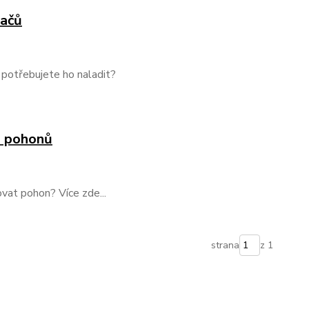
dačů
 potřebujete ho naladit?
h pohonů
vat pohon? Více zde...
strana
z 1