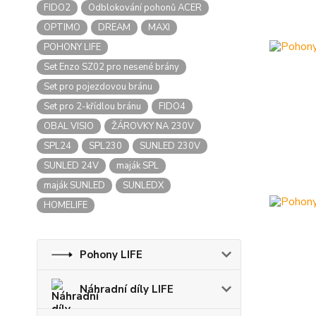
FIDO2
Odblokování pohonů ACER
OPTIMO
DREAM
MAXI
POHONY LIFE
Set Enzo SZ02 pro nesené brány
Set pro pojezdovou bránu
Set pro 2-křídlou bránu
FIDO4
OBAL VISIO
ŽÁROVKY NA 230V
SPL24
SPL230
SUNLED 230V
SUNLED 24V
maják SPL
maják SUNLED
SUNLEDX
HOMELIFE
Pohony LIFE
Náhradní díly LIFE