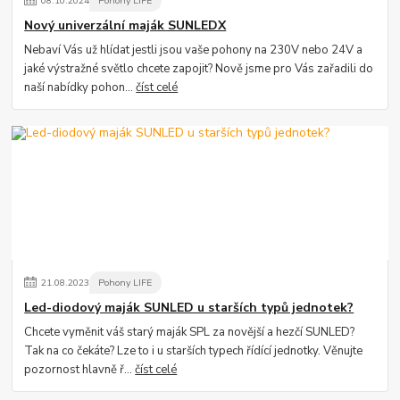
08
.
10
.
2024
Pohony LIFE
Nový univerzální maják SUNLEDX
Nebaví Vás už hlídat jestli jsou vaše pohony na 230V nebo 24V a
jaké výstražné světlo chcete zapojit? Nově jsme pro Vás zařadili do
naší nabídky pohon...
číst celé
21
.
08
.
2023
Pohony LIFE
Led-diodový maják SUNLED u starších typů jednotek?
Chcete vyměnit váš starý maják SPL za novější a hezčí SUNLED?
Tak na co čekáte? Lze to i u starších typech řídící jednotky. Věnujte
pozornost hlavně ř...
číst celé