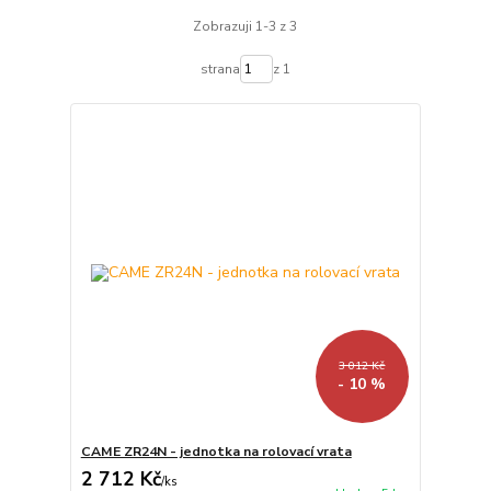
Zobrazuji 1-3 z 3
strana
z 1
3 012 Kč
- 10 %
CAME ZR24N - jednotka na rolovací vrata
2 712 Kč
/
ks