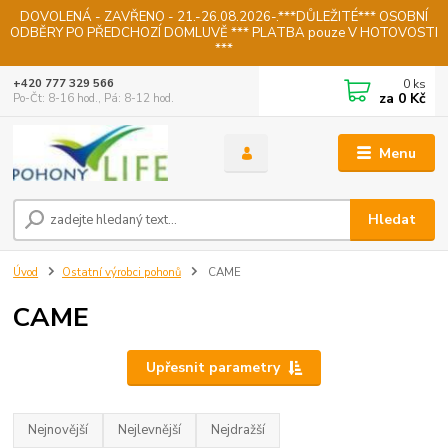
DOVOLENÁ - ZAVŘENO - 21.-26.08.2026-.***DŮLEŽITÉ*** OSOBNÍ
ODBĚRY PO PŘEDCHOZÍ DOMLUVĚ *** PLATBA pouze V HOTOVOSTI
***
0
ks
+420 777 329 566
za
0 Kč
Po-Čt: 8-16 hod., Pá: 8-12 hod.
Menu
Hledat
Úvod
Ostatní výrobci pohonů
CAME
CAME
Upřesnit parametry
Nejnovější
Nejlevnější
Nejdražší