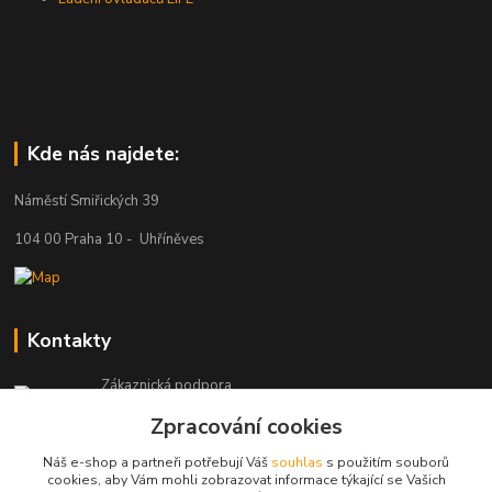
Kde nás najdete:
Náměstí Smiřických 39
104 00 Praha 10 - Uhříněves
Kontakty
Zákaznická podpora
+420 777 329 566
Zpracování cookies
Po-Čt: 8-16 hod., Pá: 8-12 hod.
Náš e-shop a partneři potřebují Váš
souhlas
s použitím souborů
info@pohonylife.cz
cookies, aby Vám mohli zobrazovat informace týkající se Vašich