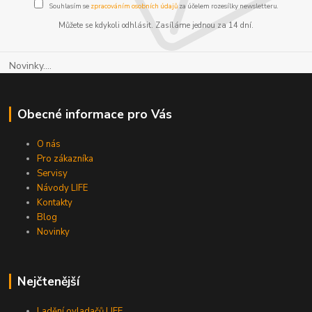
Souhlasím se
zpracováním osobních údajů
za účelem rozesílky newsletteru.
Můžete se kdykoli odhlásit. Zasíláme jednou za 14 dní.
Novinky....
Obecné informace pro Vás
O nás
Pro zákazníka
Servisy
Návody LIFE
Kontakty
Blog
Novinky
Nejčtenější
Ladění ovladačů LIFE