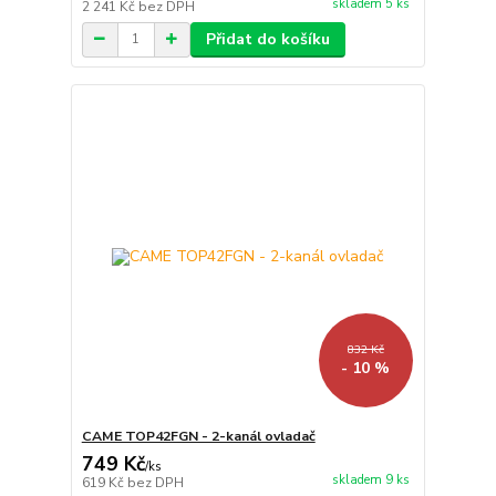
skladem 5 ks
2 241 Kč
bez DPH
Přidat do košíku
832 Kč
- 10 %
CAME TOP42FGN - 2-kanál ovladač
749 Kč
/
ks
skladem 9 ks
619 Kč
bez DPH