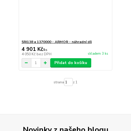
5RI138 a 1370000 - ARMOR - náhradní díl
4 901 Kč
/
ks
skladem 3 ks
4 050 Kč
bez DPH
Přidat do košíku
strana
z 1
Novinky z našeho blogu