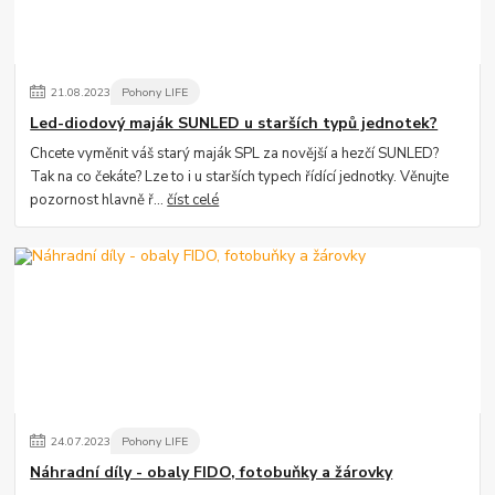
21
.
08
.
2023
Pohony LIFE
Led-diodový maják SUNLED u starších typů jednotek?
Chcete vyměnit váš starý maják SPL za novější a hezčí SUNLED?
Tak na co čekáte? Lze to i u starších typech řídící jednotky. Věnujte
pozornost hlavně ř...
číst celé
24
.
07
.
2023
Pohony LIFE
Náhradní díly - obaly FIDO, fotobuňky a žárovky