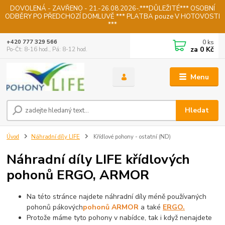
DOVOLENÁ - ZAVŘENO - 21.-26.08.2026-.***DŮLEŽITÉ*** OSOBNÍ
ODBĚRY PO PŘEDCHOZÍ DOMLUVĚ *** PLATBA pouze V HOTOVOSTI
***
0
ks
+420 777 329 566
za
0 Kč
Po-Čt: 8-16 hod., Pá: 8-12 hod.
Menu
Hledat
Úvod
Náhradní díly LIFE
Křídlové pohony - ostatní (ND)
Náhradní díly LIFE křídlových
pohonů ERGO, ARMOR
Na této stránce najdete náhradní díly méně používaných
pohonů pákových
pohonů ARM
OR
a také
ERGO.
Protože máme tyto pohony v nabídce, tak i když nenajdete