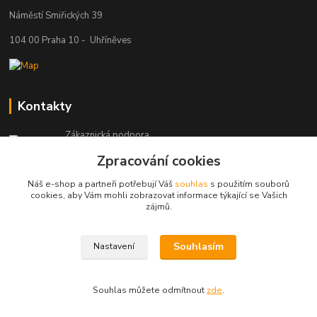
Náměstí Smiřických 39
104 00 Praha 10 - Uhříněves
Kontakty
Zákaznická podpora
+420 777 329 566
Zpracování cookies
Po-Čt: 8-16 hod., Pá: 8-12 hod.
Náš e-shop a partneři potřebují Váš
souhlas
s použitím souborů
info@pohonylife.cz
cookies, aby Vám mohli zobrazovat informace týkající se Vašich
zájmů.
Souhlasím
Nastavení
(©)Pohonylife.cz. Obsah tohoto webu nesmí být bez písemného souhlasu
dále publikován.
Souhlas můžete odmítnout
zde
.
Vytvořeno na
Eshop-rychle.cz