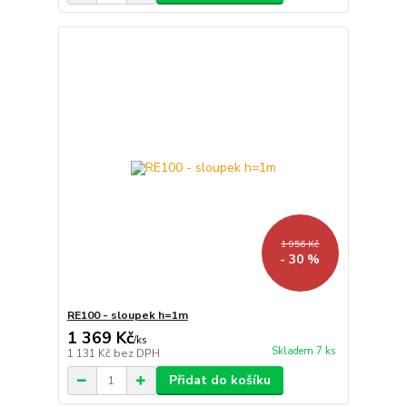
1 956 Kč
- 30 %
RE100 - sloupek h=1m
1 369 Kč
/
ks
Skladem 7 ks
1 131 Kč
bez DPH
Přidat do košíku