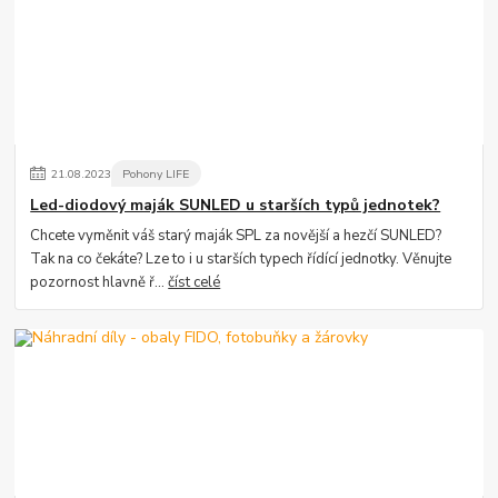
21
.
08
.
2023
Pohony LIFE
Led-diodový maják SUNLED u starších typů jednotek?
Chcete vyměnit váš starý maják SPL za novější a hezčí SUNLED?
Tak na co čekáte? Lze to i u starších typech řídící jednotky. Věnujte
pozornost hlavně ř...
číst celé