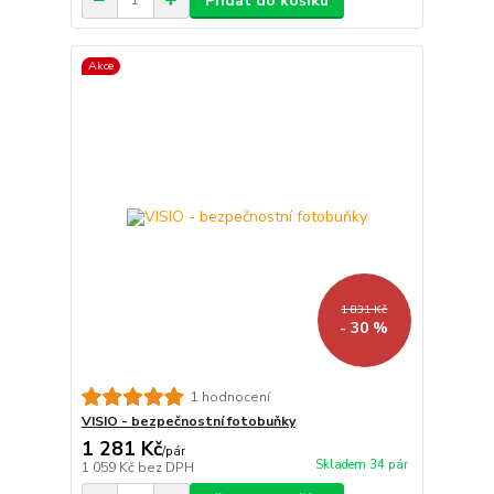
Přidat do košíku
Akce
1 831 Kč
- 30 %
1 hodnocení
VISIO - bezpečnostní fotobuňky
1 281 Kč
/
pár
Skladem 34 pár
1 059 Kč
bez DPH