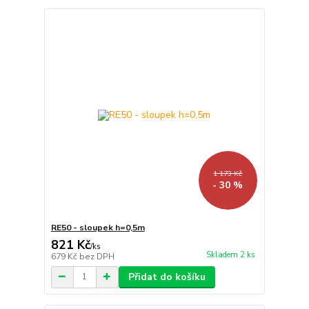
1 173 Kč
- 30 %
RE50 - sloupek h=0,5m
821 Kč
/
ks
Skladem 2 ks
679 Kč
bez DPH
Přidat do košíku