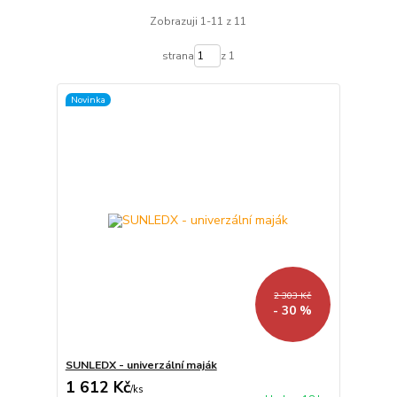
Zobrazuji 1-11 z 11
strana
z 1
Novinka
2 303 Kč
- 30 %
SUNLEDX - univerzální maják
1 612 Kč
/
ks