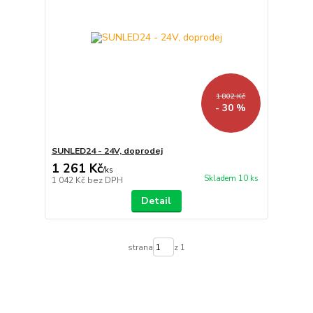
1 802 Kč
- 30 %
SUNLED24 - 24V, doprodej
1 261 Kč
/
ks
Skladem 10 ks
1 042 Kč
bez DPH
Detail
strana
z 1