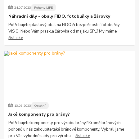
24
.
07
.
2023
Pohony LIFE
Náhradní díly - obaly FIDO, fotobuňky a žárovky
Potřebujete plastový obal na FIDO či bezpečnostní fotobuňky
VISIO. Nebo Vám praskla žárovka od majáku SPL? My máme.
číst celé
13
.
03
.
2023
Ostatní
Jaké komponenty pro brány?
Potřebujete komponenty pro výrobu brány? Kromě bránových
pohonů u nás zakoupíte také bránové komponenty. Vybrali jsme
pro Vás výhodné sady pro výrobu ...
číst celé