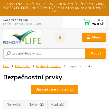
DOVOLENÁ - ZAVŘENO - 21.-26.08.2026-.***DŮLEŽITÉ*** OSOBNÍ
ODBĚRY PO PŘEDCHOZÍ DOMLUVĚ *** PLATBA pouze V HOTOVOSTI
***
0
ks
+420 777 329 566
za
0 Kč
Po-Čt: 8-16 hod., Pá: 8-12 hod.
Menu
Hledat
Úvod
Pohony LIFE
Doplňky k pohonům
Bezpečnostní prvky
Bezpečnostní prvky
Upřesnit parametry
Nejnovější
Nejlevnější
Nejdražší