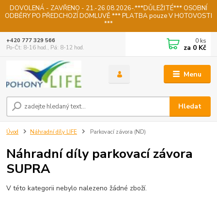
DOVOLENÁ - ZAVŘENO - 21.-26.08.2026-.***DŮLEŽITÉ*** OSOBNÍ
ODBĚRY PO PŘEDCHOZÍ DOMLUVĚ *** PLATBA pouze V HOTOVOSTI
***
0
ks
+420 777 329 566
za
0 Kč
Po-Čt: 8-16 hod., Pá: 8-12 hod.
Menu
Hledat
Úvod
Náhradní díly LIFE
Parkovací závora (ND)
Náhradní díly parkovací závora
SUPRA
V této kategorii nebylo nalezeno žádné zboží.