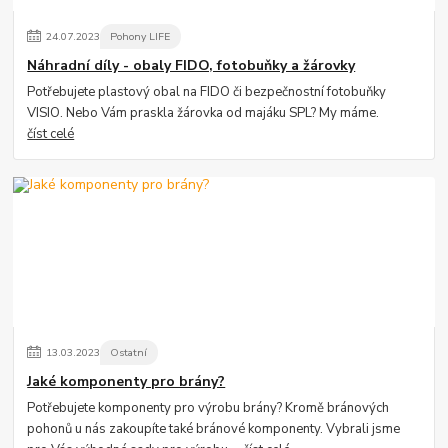
24
.
07
.
2023
Pohony LIFE
Náhradní díly - obaly FIDO, fotobuňky a žárovky
Potřebujete plastový obal na FIDO či bezpečnostní fotobuňky
VISIO. Nebo Vám praskla žárovka od majáku SPL? My máme.
číst celé
13
.
03
.
2023
Ostatní
Jaké komponenty pro brány?
Potřebujete komponenty pro výrobu brány? Kromě bránových
pohonů u nás zakoupíte také bránové komponenty. Vybrali jsme