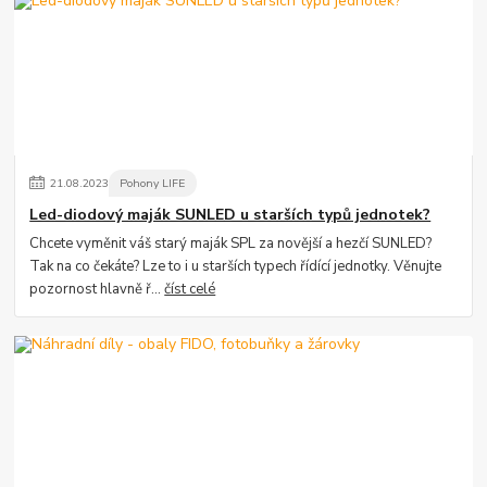
21
.
08
.
2023
Pohony LIFE
Led-diodový maják SUNLED u starších typů jednotek?
Chcete vyměnit váš starý maják SPL za novější a hezčí SUNLED?
Tak na co čekáte? Lze to i u starších typech řídící jednotky. Věnujte
pozornost hlavně ř...
číst celé