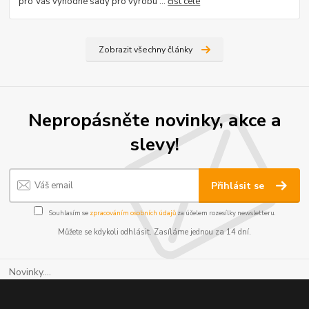
pro Vás výhodné sady pro výrobu ...
číst celé
Zobrazit všechny články
Nepropásněte novinky, akce a
slevy!
Přihlásit se
Souhlasím se
zpracováním osobních údajů
za účelem rozesílky newsletteru.
Můžete se kdykoli odhlásit. Zasíláme jednou za 14 dní.
Novinky....