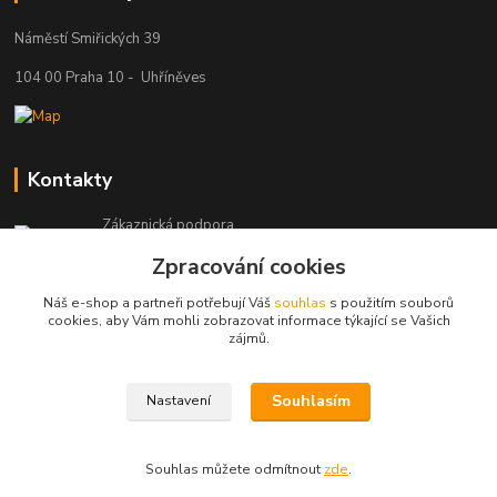
Náměstí Smiřických 39
104 00 Praha 10 - Uhříněves
Kontakty
Zákaznická podpora
+420 777 329 566
Zpracování cookies
Po-Čt: 8-16 hod., Pá: 8-12 hod.
Náš e-shop a partneři potřebují Váš
souhlas
s použitím souborů
info@pohonylife.cz
cookies, aby Vám mohli zobrazovat informace týkající se Vašich
zájmů.
Souhlasím
Nastavení
(©)Pohonylife.cz. Obsah tohoto webu nesmí být bez písemného souhlasu
dále publikován.
Souhlas můžete odmítnout
zde
.
Vytvořeno na
Eshop-rychle.cz