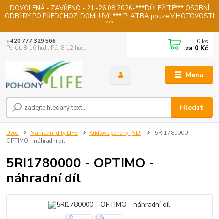
DOVOLENÁ - ZAVŘENO - 21.-26.08.2026-.***DŮLEŽITÉ*** OSOBNÍ
ODBĚRY PO PŘEDCHOZÍ DOMLUVĚ *** PLATBA pouze V HOTOVOSTI
***
0
ks
+420 777 329 566
za
0 Kč
Po-Čt: 8-16 hod., Pá: 8-12 hod.
Menu
Hledat
Úvod
Náhradní díly LIFE
Křídlové pohony (ND)
5RI1780000 -
OPTIMO - náhradní díl
5RI1780000 - OPTIMO -
náhradní díl