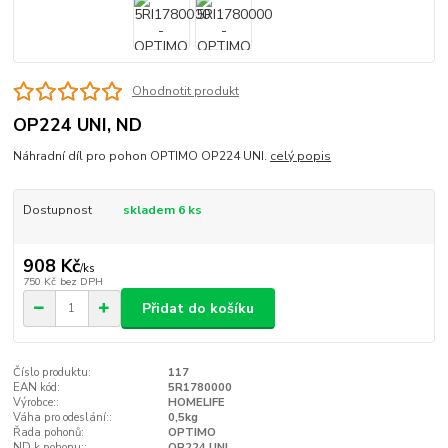
Ohodnotit produkt
OP224 UNI, ND
Náhradní díl pro pohon OPTIMO OP224 UNI.
celý popis
Dostupnost
skladem 6 ks
908 Kč
/
ks
750 Kč
bez DPH
Přidat do košíku
Číslo produktu:
117
EAN kód:
5R1780000
Výrobce::
HOMELIFE
Váha pro odeslání::
0,5kg
Řada pohonů:
OPTIMO
ND k pohonu::
OP224 UNI