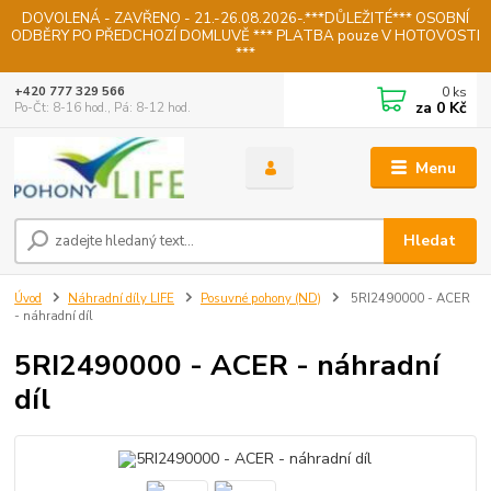
DOVOLENÁ - ZAVŘENO - 21.-26.08.2026-.***DŮLEŽITÉ*** OSOBNÍ
ODBĚRY PO PŘEDCHOZÍ DOMLUVĚ *** PLATBA pouze V HOTOVOSTI
***
0
ks
+420 777 329 566
za
0 Kč
Po-Čt: 8-16 hod., Pá: 8-12 hod.
Menu
Hledat
Úvod
Náhradní díly LIFE
Posuvné pohony (ND)
5RI2490000 - ACER
- náhradní díl
5RI2490000 - ACER - náhradní
díl