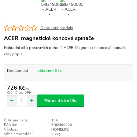
Ohodnotit produkt
ACER, magnetické koncové spínače
Náhradní díl k posuvných pohonů ACER. Magnetické koncové spínače
celý popis
Dostupnost
skladem 6 ks
726 Kč
/
ks
600 Kč
bez DPH
Přidat do košíku
Číslo produktu:
134
EAN kód:
5RI2490000
Výrobce::
HOMELIFE
Váha pro odeslání::
0,2kg