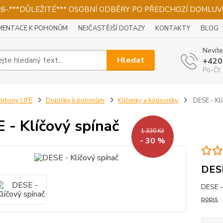
026-.***DŮLEŽITÉ*** OSOBNÍ ODBĚRY PO PŘEDCHOZÍ DOMLUVĚ
ENTACE K POHONŮM
NEJČASTĚJŠÍ DOTAZY
KONTAKTY
BLOG
Nevíte
Hledat
+420
Po-Čt:
ohony LIFE
Doplňky k pohonům
Klíčenky a kódovníky
DESE - Klí
 - Klíčový spínač
1 330 Kč
- 30 %
DESE
DESE –
popis