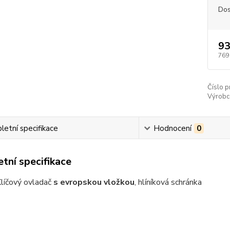
Dos
93
769
Číslo p
Výrobc
etní specifikace
Hodnocení
0
tní specifikace
líčový ovladač
s evropskou vložkou
, hlíníková schránka