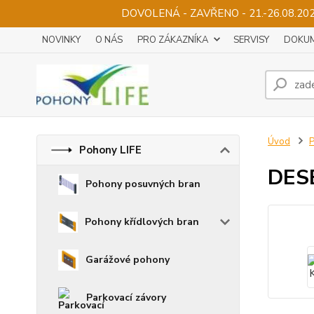
DOVOLENÁ - ZAVŘENO - 21.-26.08.2
NOVINKY
O NÁS
PRO ZÁKAZNÍKA
SERVISY
DOKUM
Úvod
P
Pohony LIFE
DESE
Pohony posuvných bran
Pohony křídlových bran
Garážové pohony
Parkovací závory