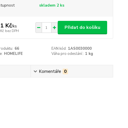
tupnost
skladem 2 ks
1 Kč
/
ks
Přidat do košíku
 Kč
bez DPH
roduktu:
66
EAN kód:
1AS0030000
e:
HOMELIFE
Váha pro odeslání::
1 kg
Komentáře
0