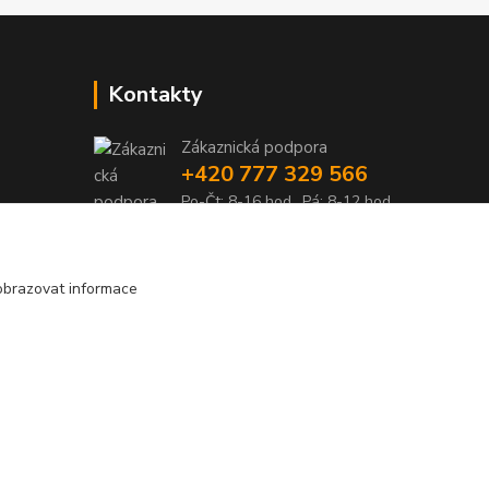
Kontakty
Zákaznická podpora
+420 777 329 566
Po-Čt: 8-16 hod., Pá: 8-12 hod.
info@pohonylife.cz
obrazovat informace
Vytvořeno na
Eshop-rychle.cz