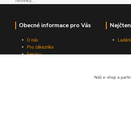
Novinky....
Obecné informace pro Vás
Nejčten
O nás
Ladění
Pro zákazníka
Servisy
Návody LIFE
Kontakty
Blog
Náš e-shop a partn
Novinky
(©)Pohonylife.cz. Obsah tohoto webu nesmí být bez písemnéh