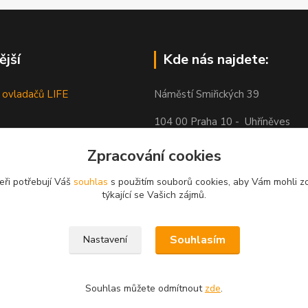
ější
Kde nás najdete:
 ovladačů LIFE
Náměstí Smiřických 39
104 00 Praha 10 - Uhříněves
Zpracování cookies
eři potřebují Váš
souhlas
s použitím souborů cookies, aby Vám mohli z
týkající se Vašich zájmů.
Souhlasím
Nastavení
o souhlasu dále publikován.
Souhlas můžete odmítnout
zde
.