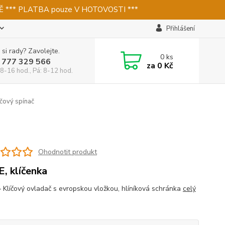
 *** PLATBA pouze V HOTOVOSTI ***
Přihlášení
 si rady? Zavolejte.
0
ks
 777 329 566
za
0 Kč
 8-16 hod., Pá: 8-12 hod.
čový spínač
Ohodnotit produkt
, klíčenka
 Klíčový ovladač s evropskou vložkou, hlíníková schránka
celý