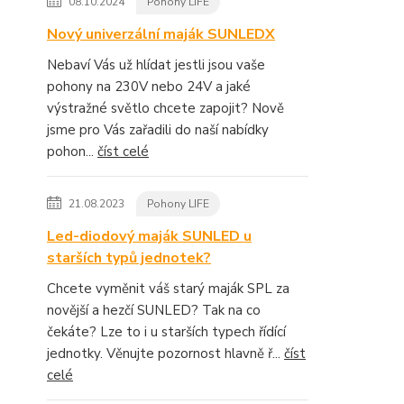
08.10.2024
Pohony LIFE
Nový univerzální maják SUNLEDX
Nebaví Vás už hlídat jestli jsou vaše
pohony na 230V nebo 24V a jaké
výstražné světlo chcete zapojit? Nově
jsme pro Vás zařadili do naší nabídky
pohon...
číst celé
21.08.2023
Pohony LIFE
Led-diodový maják SUNLED u
starších typů jednotek?
Chcete vyměnit váš starý maják SPL za
novější a hezčí SUNLED? Tak na co
čekáte? Lze to i u starších typech řídící
jednotky. Věnujte pozornost hlavně ř...
číst
celé