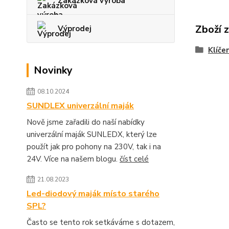
Zakázková výroba
Zboží 
Výprodej
Klíče
Novinky
08.10.2024
SUNDLEX univerzální maják
Nově jsme zařadili do naší nabídky
univerzální maják SUNLEDX, který lze
použít jak pro pohony na 230V, tak i na
24V. Více na našem blogu.
číst celé
21.08.2023
Led-diodový maják místo starého
SPL?
Často se tento rok setkáváme s dotazem,