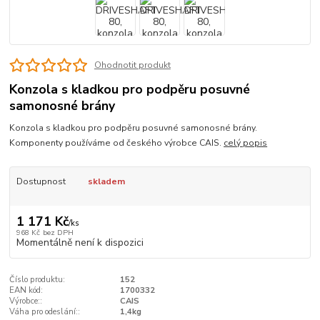
Ohodnotit produkt
Konzola s kladkou pro podpěru posuvné
samonosné brány
Konzola s kladkou pro podpěru posuvné samonosné brány.
Komponenty používáme od českého výrobce CAIS.
celý popis
Dostupnost
skladem
1 171 Kč
/
ks
968 Kč
bez DPH
Momentálně není k dispozici
Číslo produktu:
152
EAN kód:
1700332
Výrobce::
CAIS
Váha pro odeslání::
1,4kg