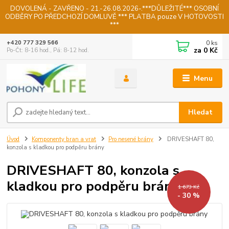
DOVOLENÁ - ZAVŘENO - 21.-26.08.2026-.***DŮLEŽITÉ*** OSOBNÍ
ODBĚRY PO PŘEDCHOZÍ DOMLUVĚ *** PLATBA pouze V HOTOVOSTI
***
0
ks
+420 777 329 566
za
0 Kč
Po-Čt: 8-16 hod., Pá: 8-12 hod.
Menu
Hledat
Úvod
Komponenty bran a vrat
Pro nesené brány
DRIVESHAFT 80,
konzola s kladkou pro podpěru brány
DRIVESHAFT 80, konzola s
kladkou pro podpěru brány
1 673 Kč
- 30 %