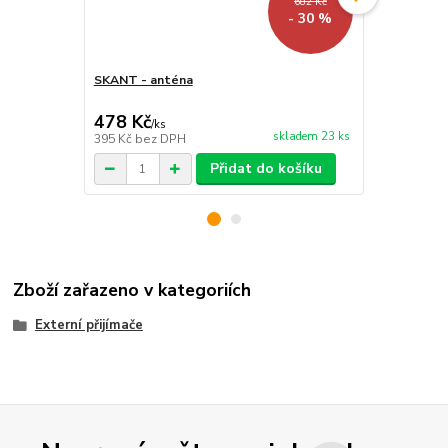
682 Kč
- 30 %
SKANT - anténa
EVER2 - Dálk
MHz
478 Kč
784 Kč
/
ks
/
ks
skladem 23 ks
395 Kč
bez DPH
648 Kč
bez 
Přidat do košíku
Zboží zařazeno v kategoriích
Externí přijímače