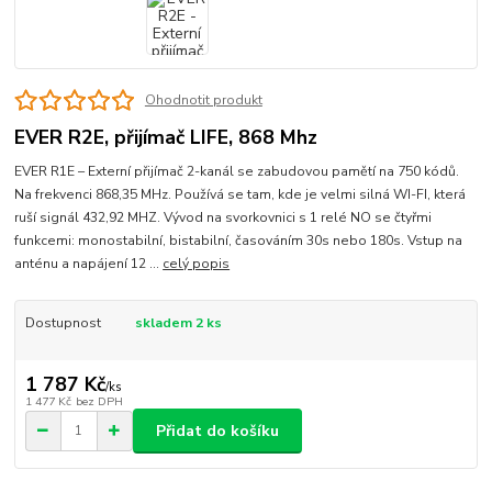
Ohodnotit produkt
EVER R2E, přijímač LIFE, 868 Mhz
EVER R1E – Externí přijímač 2-kanál se zabudovou pamětí na 750 kódů.
Na frekvenci 868,35 MHz. Používá se tam, kde je velmi silná WI-FI, která
ruší signál 432,92 MHZ. Vývod na svorkovnici s 1 relé NO se čtyřmi
funkcemi: monostabilní, bistabilní, časováním 30s nebo 180s. Vstup na
anténu a napájení 12 ...
celý popis
Dostupnost
skladem 2 ks
1 787 Kč
/
ks
1 477 Kč
bez DPH
Přidat do košíku