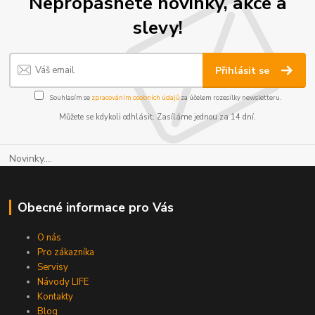
Nepropásněte novinky, akce a
slevy!
Přihlásit se
Souhlasím se
zpracováním osobních údajů
za účelem rozesílky newsletteru.
Můžete se kdykoli odhlásit. Zasíláme jednou za 14 dní.
Novinky....
Obecné informace pro Vás
O nás
Pro zákazníka
Servisy
Návody LIFE
Kontakty
Blog