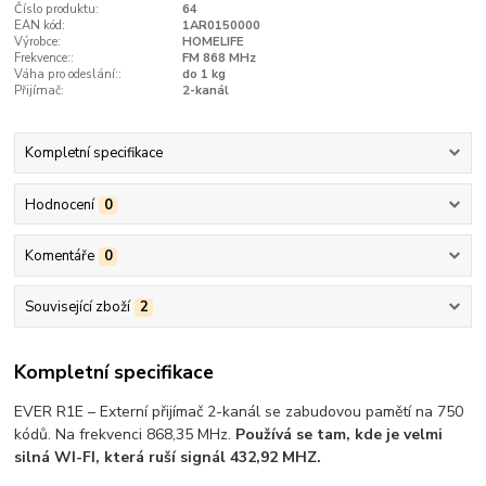
Číslo produktu:
64
EAN kód:
1AR0150000
Výrobce:
HOMELIFE
Frekvence::
FM 868 MHz
Váha pro odeslání::
do 1 kg
Přijímač:
2-kanál
Kompletní specifikace
Hodnocení
0
Komentáře
0
Související zboží
2
Kompletní specifikace
EVER R1E – Externí přijímač 2-kanál se zabudovou pamětí na 750
kódů. Na frekvenci 868,35 MHz.
Používá se tam, kde je velmi
silná WI-FI, která ruší signál 432,92 MHZ.