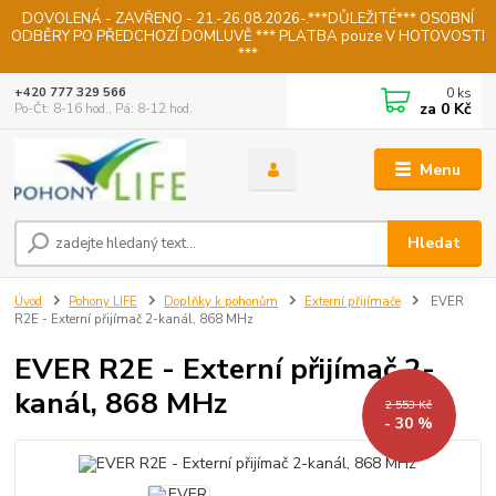
DOVOLENÁ - ZAVŘENO - 21.-26.08.2026-.***DŮLEŽITÉ*** OSOBNÍ
ODBĚRY PO PŘEDCHOZÍ DOMLUVĚ *** PLATBA pouze V HOTOVOSTI
***
0
ks
+420 777 329 566
za
0 Kč
Po-Čt: 8-16 hod., Pá: 8-12 hod.
Menu
Hledat
Úvod
Pohony LIFE
Doplňky k pohonům
Externí přijímače
EVER
R2E - Externí přijímač 2-kanál, 868 MHz
EVER R2E - Externí přijímač 2-
kanál, 868 MHz
2 553 Kč
- 30 %