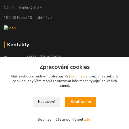
Náměstí Smiřických 39
104 00 Praha 10 - Uhříněves
Kontakty
Zákaznická podpora
+420 777 329 566
Zpracování cookies
Po-Čt: 8-16 hod., Pá: 8-12 hod.
Náš e-shop a partneři potřebují Váš
souhlas
s použitím souborů
info@pohonylife.cz
cookies, aby Vám mohli zobrazovat informace týkající se Vašich
zájmů.
Souhlasím
Nastavení
(©)Pohonylife.cz. Obsah tohoto webu nesmí být bez písemného souhlasu
dále publikován.
Souhlas můžete odmítnout
zde
.
Vytvořeno na
Eshop-rychle.cz