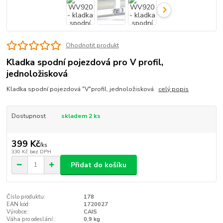
Ohodnotit produkt
Kladka spodní pojezdová pro V profil,
jednoložisková
Kladka spodní pojezdová "V"profil, jednoložisková
celý popis
Dostupnost
skladem 2 ks
399 Kč
/
ks
330 Kč
bez DPH
Přidat do košíku
Číslo produktu:
178
EAN kód:
1720027
Výrobce::
CAIS
Váha pro odeslání::
0,9 kg