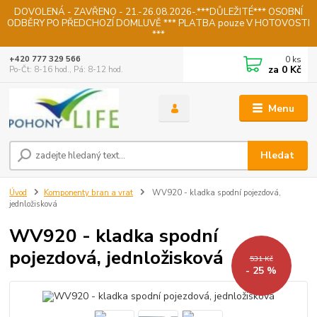
DOVOLENÁ - ZAVŘENO - 21.-26.08.2026-.***DŮLEŽITÉ*** OSOBNÍ
ODBĚRY PO PŘEDCHOZÍ DOMLUVĚ *** PLATBA pouze V HOTOVOSTI
***
0
ks
+420 777 329 566
za
0 Kč
Po-Čt: 8-16 hod., Pá: 8-12 hod.
Menu
Hledat
Úvod
Komponenty bran a vrat
WV920 - kladka spodní pojezdová,
jednložisková
WV920 - kladka spodní
pojezdová, jednložisková
531 Kč
- 25 %