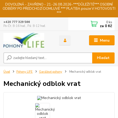
DOVOLENÁ - ZAVŘENO - 21.-26.08.2026-.***DŮLEŽITÉ*** OSOBNÍ
ODBĚRY PO PŘEDCHOZÍ DOMLUVĚ *** PLATBA pouze V HOTOVOSTI
***
0
ks
+420 777 329 566
za
0 Kč
Po-Čt: 8-16 hod., Pá: 8-12 hod.
Menu
Hledat
Úvod
Pohony LIFE
Garážové pohony
Mechanický odblok vrat
Mechanický odblok vrat