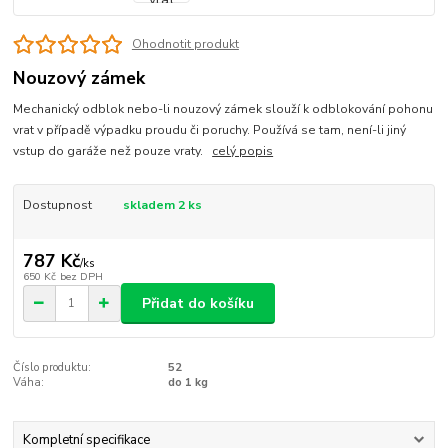
Ohodnotit produkt
Nouzový zámek
Mechanický odblok nebo-li nouzový zámek slouží k odblokování pohonu
vrat v případě výpadku proudu či poruchy. Používá se tam, není-li jiný
vstup do garáže než pouze vraty.
celý popis
Dostupnost
skladem 2 ks
787 Kč
/
ks
650 Kč
bez DPH
Přidat do košíku
Číslo produktu:
52
Váha:
do 1 kg
Kompletní specifikace