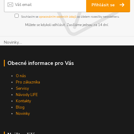
Přihlásit se
Souhlasím se
zpracováním osobních údajů
za účelem rozesílky newsletteru.
Můžete se kdykoli odhlásit. Zasíláme jednou za 14 dní.
Novinky....
Obecné informace pro Vás
O nás
Pro zákazníka
Servisy
Návody LIFE
Kontakty
Blog
Novinky