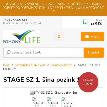
DOVOLENÁ - ZAVŘENO - 21.-26.08.2026-.***DŮLEŽITÉ*** OSOBNÍ
ODBĚRY PO PŘEDCHOZÍ DOMLUVĚ *** PLATBA pouze V HOTOVOSTI
***
0
ks
+420 777 329 566
za
0 Kč
Po-Čt: 8-16 hod., Pá: 8-12 hod.
Menu
Hledat
Úvod
Komponenty bran a vrat
Pro nesené brány
STAGE SZ 1, šína
pozink 1m
STAGE SZ 1, šína pozink 1m
1 084 Kč
- 25 %