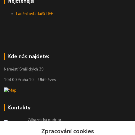
Nejčtenější
Ladění ovladačů LIFE
Kde nás najdete:
Náměstí Smiřických 39
104 00 Praha 10 - Uhříněves
Kontakty
Zákaznická podpora
+420 777 329 566
Zpracování cookies
Po-Čt: 8-16 hod., Pá: 8-12 hod.