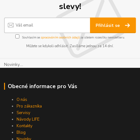
slevy!
Přihlásit se
Souhlasím se
zpracováním osobních údajů
za účelem rozesílky newsletteru.
Můžete se kdykoli odhlásit. Zasíláme jednou za 14 dní.
Novinky....
Obecné informace pro Vás
O nás
Pro zákazníka
Servisy
Návody LIFE
Kontakty
Blog
Novinky