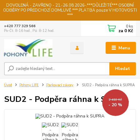
DOVOLENÁ - ZAVŘENO - 21.-26.08.2026-.***DŮLEŽITÉ*** OSOBNÍ
ODBĚRY PO PŘEDCHOZÍ DOMLUVĚ *** PLATBA pouze V HOTOVOSTI
***
0
ks
+420 777 329 566
za
0 Kč
Po-Čt: 8-16 hod., Pá: 8-12 hod.
Menu
Hledat
Úvod
Pohony LIFE
Parkovací závory
SUD2 - Podpěra ráhna k SUPRA
SUD2 - Podpěra ráhna k SUPRA
2 418 Kč
- 20 %