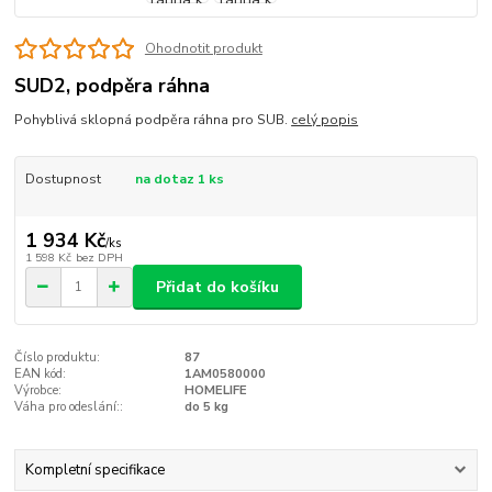
Ohodnotit produkt
SUD2, podpěra ráhna
Pohyblivá sklopná podpěra ráhna pro SUB.
celý popis
Dostupnost
na dotaz 1 ks
1 934 Kč
/
ks
1 598 Kč
bez DPH
Přidat do košíku
Číslo produktu:
87
EAN kód:
1AM0580000
Výrobce:
HOMELIFE
Váha pro odeslání::
do 5 kg
Kompletní specifikace