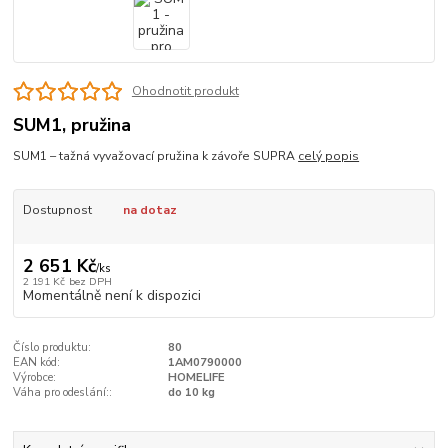
Ohodnotit produkt
SUM1, pružina
SUM1 – tažná vyvažovací pružina k závoře SUPRA
celý popis
Dostupnost
na dotaz
2 651 Kč
/
ks
2 191 Kč
bez DPH
Momentálně není k dispozici
Číslo produktu:
80
EAN kód:
1AM0790000
Výrobce:
HOMELIFE
Váha pro odeslání::
do 10 kg