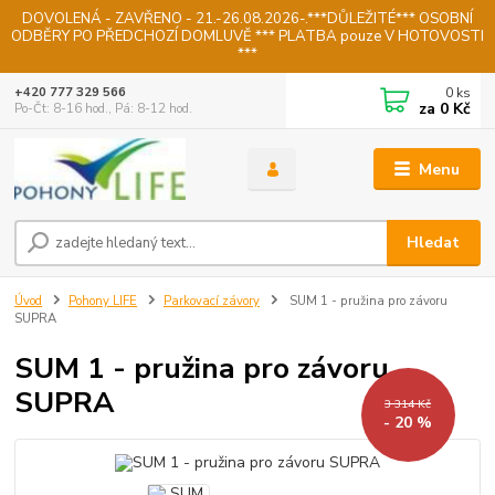
DOVOLENÁ - ZAVŘENO - 21.-26.08.2026-.***DŮLEŽITÉ*** OSOBNÍ
ODBĚRY PO PŘEDCHOZÍ DOMLUVĚ *** PLATBA pouze V HOTOVOSTI
***
0
ks
+420 777 329 566
za
0 Kč
Po-Čt: 8-16 hod., Pá: 8-12 hod.
Menu
Hledat
Úvod
Pohony LIFE
Parkovací závory
SUM 1 - pružina pro závoru
SUPRA
SUM 1 - pružina pro závoru
SUPRA
3 314 Kč
- 20 %