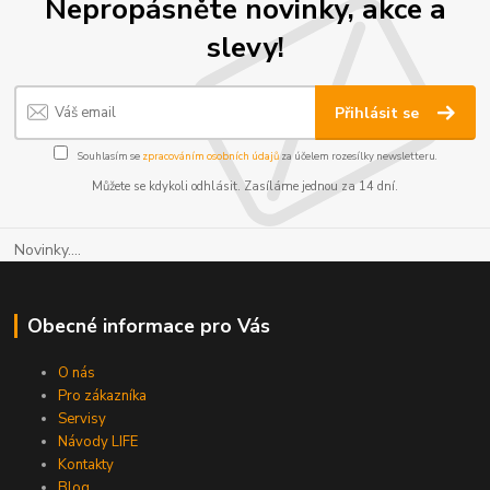
Nepropásněte novinky, akce a
slevy!
Přihlásit se
Souhlasím se
zpracováním osobních údajů
za účelem rozesílky newsletteru.
Můžete se kdykoli odhlásit. Zasíláme jednou za 14 dní.
Novinky....
Obecné informace pro Vás
O nás
Pro zákazníka
Servisy
Návody LIFE
Kontakty
Blog