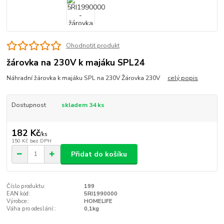
Ohodnotit produkt
žárovka na 230V k majáku SPL24
Náhradní žárovka k majáku SPL na 230V Žárovka 230V
celý popis
Dostupnost
skladem 34 ks
182 Kč
/
ks
150 Kč
bez DPH
Přidat do košíku
Číslo produktu:
199
EAN kód:
5RI1990000
Výrobce::
HOMELIFE
Váha pro odeslání::
0,1kg