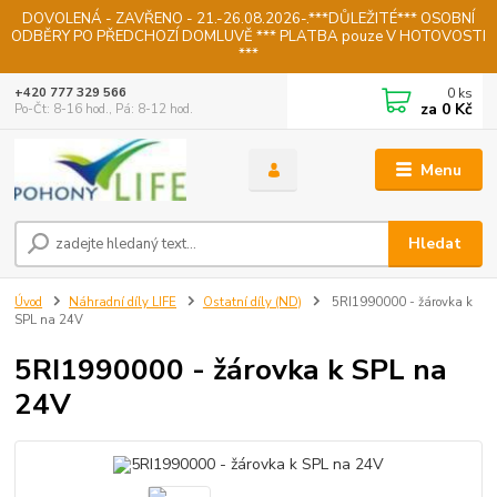
DOVOLENÁ - ZAVŘENO - 21.-26.08.2026-.***DŮLEŽITÉ*** OSOBNÍ
ODBĚRY PO PŘEDCHOZÍ DOMLUVĚ *** PLATBA pouze V HOTOVOSTI
***
0
ks
+420 777 329 566
za
0 Kč
Po-Čt: 8-16 hod., Pá: 8-12 hod.
Menu
Hledat
Úvod
Náhradní díly LIFE
Ostatní díly (ND)
5RI1990000 - žárovka k
SPL na 24V
5RI1990000 - žárovka k SPL na
24V