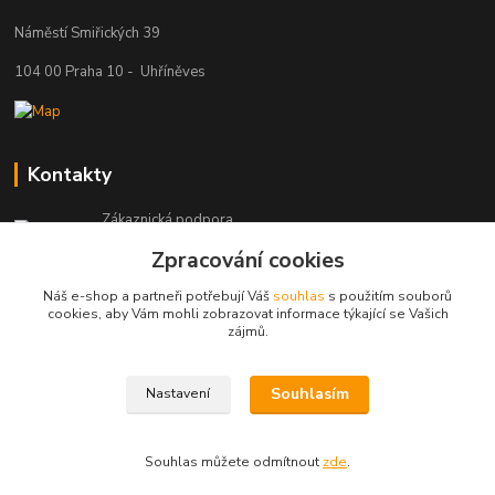
Náměstí Smiřických 39
104 00 Praha 10 - Uhříněves
Kontakty
Zákaznická podpora
+420 777 329 566
Zpracování cookies
Po-Čt: 8-16 hod., Pá: 8-12 hod.
Náš e-shop a partneři potřebují Váš
souhlas
s použitím souborů
info@pohonylife.cz
cookies, aby Vám mohli zobrazovat informace týkající se Vašich
zájmů.
Souhlasím
Nastavení
(©)Pohonylife.cz. Obsah tohoto webu nesmí být bez písemného souhlasu
dále publikován.
Souhlas můžete odmítnout
zde
.
Vytvořeno na
Eshop-rychle.cz