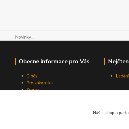
Novinky....
Obecné informace pro Vás
Nejčten
O nás
Ladění
Pro zákazníka
Servisy
Návody LIFE
Kontakty
Blog
Náš e-shop a partn
Novinky