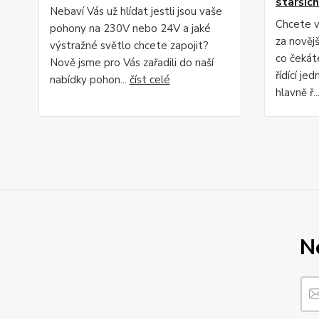
staršíc
Nebaví Vás už hlídat jestli jsou vaše
Chcete v
pohony na 230V nebo 24V a jaké
za nověj
výstražné světlo chcete zapojit?
co čekáte
Nově jsme pro Vás zařadili do naší
řídící je
nabídky pohon...
číst celé
hlavně ř..
N