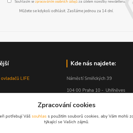
Souhlasím se
zpracováním osobních údajů
za účelem rozesílky newsletteru.
Můžete se kdykoli odhlásit. Zasíláme jednou za 14 dní.
ější
Kde nás najdete:
 ovladačů LIFE
Náměstí Smiřických 39
104 00 Praha 10 - Uhříněves
Zpracování cookies
eři potřebují Váš
souhlas
s použitím souborů cookies, aby Vám mohli z
týkající se Vašich zájmů.