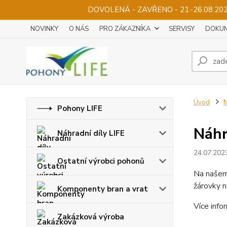
DOVOLENÁ - ZAVŘENO - 21.-26.08.2
NOVINKY
O NÁS
PRO ZÁKAZNÍKA
SERVISY
DOKUM
Úvod
N
Pohony LIFE
Náhr
Náhradní díly LIFE
24.07.202
Ostatní výrobci pohonů
Na našem 
žárovky n
Komponenty bran a vrat
Více info
Zakázková výroba