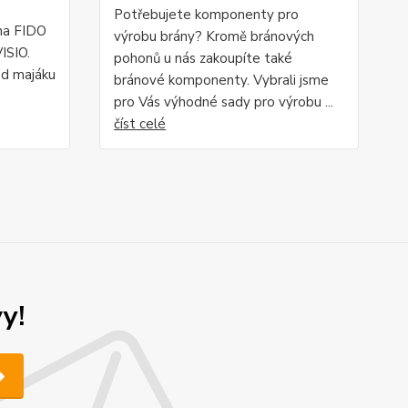
Potřebujete komponenty pro
na FIDO
výrobu brány? Kromě bránových
ISIO.
pohonů u nás zakoupíte také
od majáku
bránové komponenty. Vybrali jsme
pro Vás výhodné sady pro výrobu ...
číst celé
y!