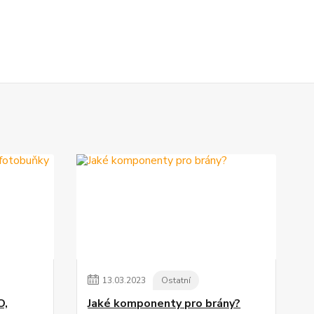
13
.
03
.
2023
Ostatní
O,
Jaké komponenty pro brány?