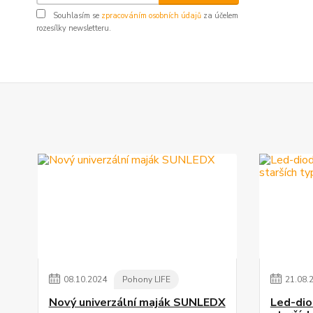
Souhlasím se
zpracováním osobních údajů
za účelem
rozesílky newsletteru.
08
.
10
.
2024
Pohony LIFE
21
.
08
.
Nový univerzální maják SUNLEDX
Led-dio