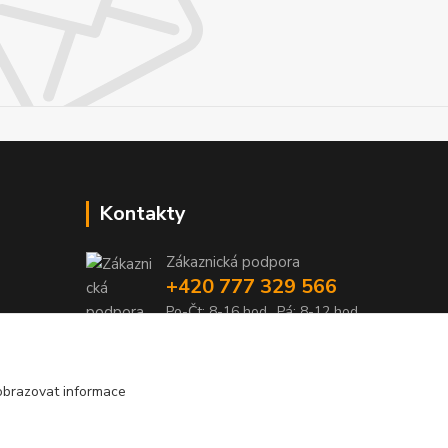
Kontakty
Zákaznická podpora
+420 777 329 566
Po-Čt: 8-16 hod., Pá: 8-12 hod.
info@pohonylife.cz
obrazovat informace