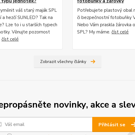
h typů jednotek?
fotobuňky a žárovky
yměnit váš starý maják SPL
Potřebujete plastový obal 
ší a hezčí SUNLED? Tak na
či bezpečnostní fotobuňky V
? Lze to i u starších typech
Nebo Vám praskla žárovka 
dnotky. Věnujte pozornost
SPL? My máme.
číst celé
.
číst celé
Zobrazit všechny články
epropásněte novinky, akce a slev
Přihlásit se