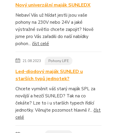
Nový univerzální maják SUNLEDX
Nebaví Vás už hlídat jestli jsou vaše
pohony na 230V nebo 24V a jaké
výstražné světlo chcete zapojit? Nově
jsme pro Vás zařadili do naší nabídky
pohon...
číst celé
21.08.2023
Pohony LIFE
Led-diodový maják SUNLED u
starších typů jednotek?
Chcete vyměnit váš starý maják SPL za
novější a hezčí SUNLED? Tak na co
čekáte? Lze to i u starších typech řídící
jednotky. Věnujte pozornost hlavně ř...
číst
celé