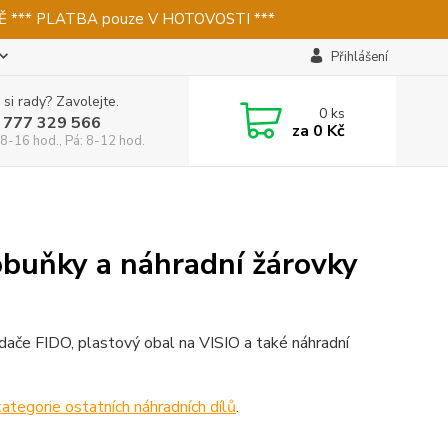
 *** PLATBA pouze V HOTOVOSTI ***
Přihlášení
 si rady? Zavolejte.
0
ks
 777 329 566
za
0 Kč
 8-16 hod., Pá: 8-12 hod.
tobuňky a náhradní žárovky
adače FIDO, plastový obal na VISIO a také náhradní
kategorie ostatních náhradních dílů
.