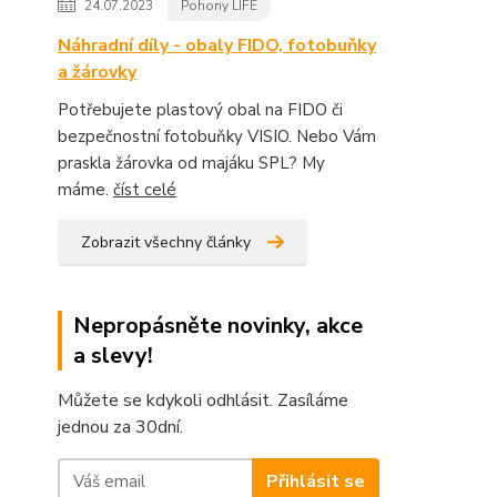
24.07.2023
Pohony LIFE
Náhradní díly - obaly FIDO, fotobuňky
a žárovky
Potřebujete plastový obal na FIDO či
bezpečnostní fotobuňky VISIO. Nebo Vám
praskla žárovka od majáku SPL? My
máme.
číst celé
Zobrazit všechny články
Nepropásněte novinky, akce
a slevy!
Můžete se kdykoli odhlásit. Zasíláme
jednou za 30dní.
Přihlásit se