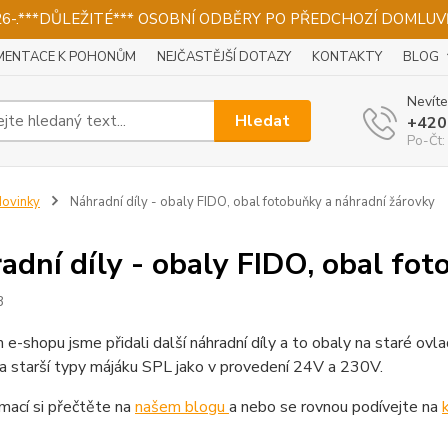
026-.***DŮLEŽITÉ*** OSOBNÍ ODBĚRY PO PŘEDCHOZÍ DOMLUVĚ
ENTACE K POHONŮM
NEJČASTĚJŠÍ DOTAZY
KONTAKTY
BLOG
Nevíte
Hledat
+420
Po-Čt:
ovinky
Náhradní díly - obaly FIDO, obal fotobuňky a náhradní žárovky
adní díly - obaly FIDO, obal fo
3
e-shopu jsme přidali další náhradní díly a to obaly na staré ovl
a starší typy májáku SPL jako v provedení 24V a 230V.
rmací si přečtěte na
našem blogu
a nebo se rovnou podívejte na