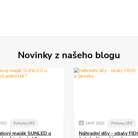
Novinky z našeho blogu
2023
Pohony LIFE
24
.
07
.
2023
Pohony LIFE
dový maják SUNLED u
Náhradní díly - obaly FID