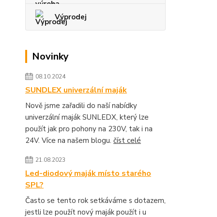
Výprodej
Novinky
08.10.2024
SUNDLEX univerzální maják
Nově jsme zařadili do naší nabídky
univerzální maják SUNLEDX, který lze
použít jak pro pohony na 230V, tak i na
24V. Více na našem blogu.
číst celé
21.08.2023
Led-diodový maják místo starého
SPL?
Často se tento rok setkáváme s dotazem,
jestli lze použít nový maják použít i u