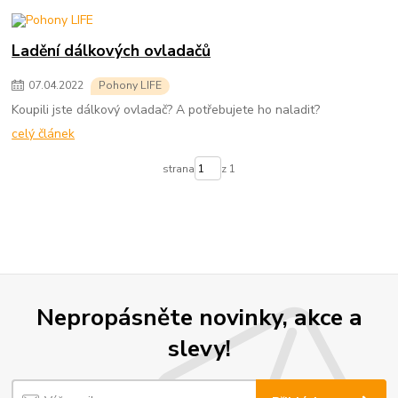
Ladění dálkových ovladačů
07
.
04
.
2022
Pohony LIFE
Koupili jste dálkový ovladač? A potřebujete ho naladit?
celý článek
strana
z 1
Nepropásněte novinky, akce a
slevy!