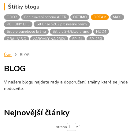
Štítky blogu
FIDO2
Odblokování pohonů ACER
OPTIMO
DREAM
MAXI
POHONY LIFE
Set Enzo SZ02 pro nesené brány
Set pro pojezdovou bránu
Set pro 2-křídlou bránu
FIDO4
OBAL VISIO
ŽÁROVKY NA 230V
SPL24
SPL230
SUNLED 230V
SUNLED 24V
maják SPL
maják SUNLED
SUNLEDX
HOMELIFE
Úvod
BLOG
BLOG
V našem blogu najdete rady a doporučení, změny, které se jinde
nedozvíte.
Nejnovější články
strana
z 1