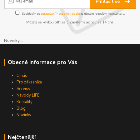
Přihlásit se
Souhlasím se
zpracováním osobních údajů
za účelem rozesílky newsletteru.
Můžete se kdykoli odhlásit. Zasíláme jednou za 14 dní.
Novinky....
Obecné informace pro Vás
O nás
Pro zákazníka
Servisy
Návody LIFE
Kontakty
Blog
Novinky
Nejčtenější