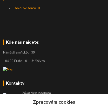
Ladění ovladačů LIFE
Kde nás najdete:
Náměstí Smiřických 39
104 00 Praha 10 - Uhříněves
Kontakty
Zákaznická podpora
+420 777 329 566
Zpracování cookies
Po-Čt: 8-16 hod., Pá: 8-12 hod.