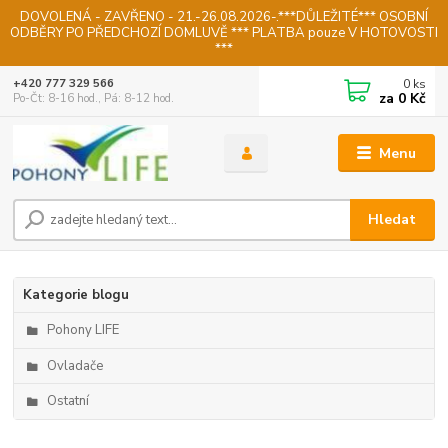
DOVOLENÁ - ZAVŘENO - 21.-26.08.2026-.***DŮLEŽITÉ*** OSOBNÍ
ODBĚRY PO PŘEDCHOZÍ DOMLUVĚ *** PLATBA pouze V HOTOVOSTI
***
0
ks
+420 777 329 566
za
0 Kč
Po-Čt: 8-16 hod., Pá: 8-12 hod.
Menu
Hledat
Kategorie blogu
Pohony LIFE
Ovladače
Ostatní