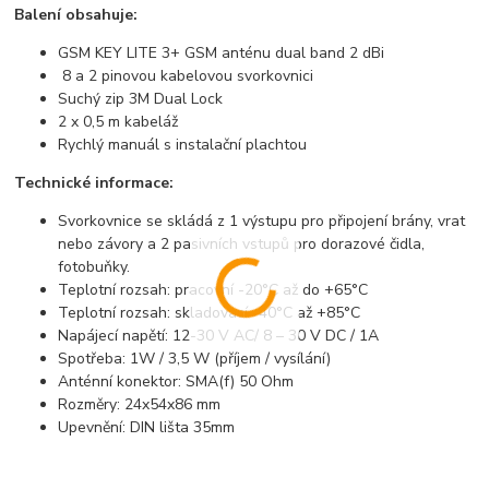
Balení obsahuje:
GSM KEY LITE 3+ GSM anténu dual band 2 dBi
8 a 2 pinovou kabelovou svorkovnici
Suchý zip 3M Dual Lock
2 x 0,5 m kabeláž
Rychlý manuál s instalační plachtou
Technické informace:
Svorkovnice se skládá z 1 výstupu pro připojení brány, vrat
nebo závory a 2 pasivních vstupů pro dorazové čidla,
fotobuňky.
Teplotní rozsah: pracovní -20°C až do +65°C
Teplotní rozsah: skladovací -40°C až +85°C
Napájecí napětí: 12-30 V AC/ 8 – 30 V DC / 1A
Spotřeba: 1W / 3,5 W (příjem / vysílání)
Anténní konektor: SMA(f) 50 Ohm
Rozměry: 24x54x86 mm
Upevnění: DIN lišta 35mm