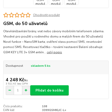
Ohodnotit produkt
GSM, do 50 uživatelů
Otevírání/zavírání brány, vrat nebo závory mobilním telefonem zdarma.
Vhodné pro použití u rodinného domu a malých firem do 50 uživatelů
Nové funkce – NanoSIM karta; ověření stavu pomocí SMS, resetování
pomocí SMS; Resetovací tlačítko – tovární nastavení Balení obsahuje:
GSM KEY LITE 3+ GSM antén...
celý popis
Dostupnost
skladem 5 ks
4 248 Kč
/
ks
3 511 Kč
bez DPH
Přidat do košíku
Číslo produktu:
108
EAN kód:
3399GSMKLIC-L+