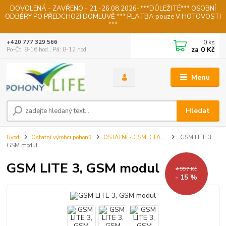
DOVOLENÁ - ZAVŘENO - 21.-26.08.2026-.***DŮLEŽITÉ*** OSOBNÍ
ODBĚRY PO PŘEDCHOZÍ DOMLUVĚ *** PLATBA pouze V HOTOVOSTI
***
0
ks
+420 777 329 566
za
0 Kč
Po-Čt: 8-16 hod., Pá: 8-12 hod.
Menu
Hledat
Úvod
Ostatní výrobci pohonů
OSTATNÍ - GSM, GFA....
GSM LITE 3,
GSM modul
GSM LITE 3, GSM modul
4 997 Kč
- 15 %