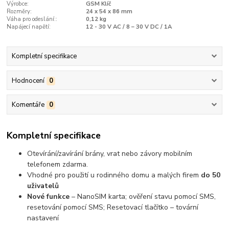
Výrobce:
GSM Klíč
Rozměry:
24 x 54 x 86 mm
Váha pro odeslání::
0,12 kg
Napájecí napětí:
12 - 30 V AC / 8 – 30 V DC / 1A
Kompletní specifikace
Hodnocení
0
Komentáře
0
Kompletní specifikace
Otevírání/zavírání brány, vrat nebo závory mobilním
telefonem zdarma.
Vhodné pro použití u rodinného domu a malých firem
do 50
uživatelů
Nové funkce
– NanoSIM karta; ověření stavu pomocí SMS,
resetování pomocí SMS; Resetovací tlačítko – tovární
nastavení