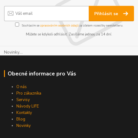
Přihlásit se
Souhlasím se
zpracováním osobních údajů
za účelem rozesílky newsletteru.
Můžete se kdykoli odhlásit. Zasíláme jednou za 14 dní.
Novinky....
Obecné informace pro Vás
O nás
Pro zákazníka
Servisy
Návody LIFE
Kontakty
Blog
Novinky