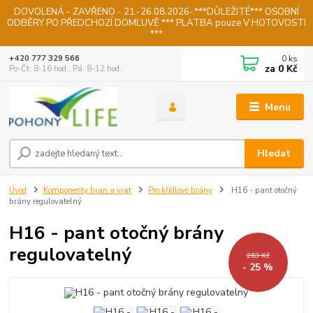
DOVOLENÁ - ZAVŘENO - 21.-26.08.2026-.***DŮLEŽITÉ*** OSOBNÍ
ODBĚRY PO PŘEDCHOZÍ DOMLUVĚ *** PLATBA pouze V HOTOVOSTI
***
0
ks
+420 777 329 566
za
0 Kč
Po-Čt: 8-16 hod., Pá: 8-12 hod.
Menu
Hledat
Úvod
Komponenty bran a vrat
Pro křídlové brány
H16 - pant otočný
brány regulovatelný
H16 - pant otočný brány
regulovatelný
263 Kč
- 25 %