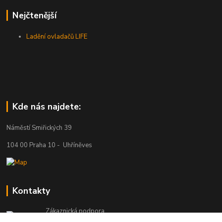
Nejčtenější
Ladění ovladačů LIFE
Kde nás najdete:
Náměstí Smiřických 39
104 00 Praha 10 - Uhříněves
Kontakty
Zákaznická podpora
+420 777 329 566