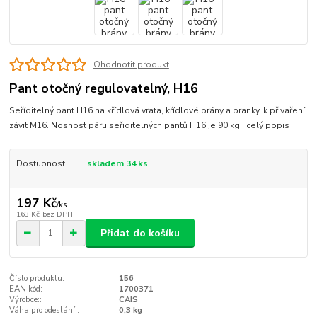
Ohodnotit produkt
Pant otočný regulovatelný, H16
Seříditelný pant H16 na křídlová vrata, křídlové brány a branky, k přivaření,
závit M16. Nosnost páru seřiditelných pantů H16 je 90 kg.
celý popis
Dostupnost
skladem 34 ks
197 Kč
/
ks
163 Kč
bez DPH
Přidat do košíku
Číslo produktu:
156
EAN kód:
1700371
Výrobce::
CAIS
Váha pro odeslání::
0,3 kg