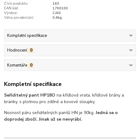
Číslo produktu:
163
EAN kód:
1700100
Výrobce::
CAIS
Váha pro odeslání::
0,6kg
Kompletní specifikace
Hodnocení
0
Komentáře
0
Kompletní specifikace
Seříditelný pant HP18O
na křídlová vrata, křídlové brány a
branky, s plotnou pro zděné a kovové sloupky.
Nosnost páru seřiditelných pantů HN je 90kg.
Jedná se o
doprodej zboží. Jinak už se nevyrábí.