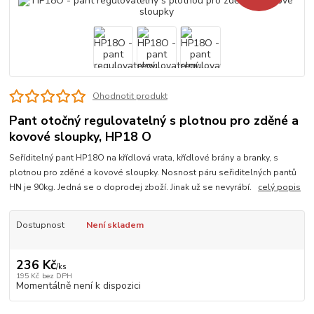
Ohodnotit produkt
Pant otočný regulovatelný s plotnou pro zděné a
kovové sloupky, HP18 O
Seříditelný pant HP18O na křídlová vrata, křídlové brány a branky, s
plotnou pro zděné a kovové sloupky. Nosnost páru seřiditelných pantů
HN je 90kg. Jedná se o doprodej zboží. Jinak už se nevyrábí.
celý popis
Dostupnost
Není skladem
236 Kč
/
ks
195 Kč
bez DPH
Momentálně není k dispozici