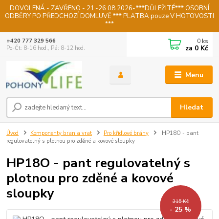
DOVOLENÁ - ZAVŘENO - 21.-26.08.2026-.***DŮLEŽITÉ*** OSOBNÍ
ODBĚRY PO PŘEDCHOZÍ DOMLUVĚ *** PLATBA pouze V HOTOVOSTI
***
0
ks
+420 777 329 566
za
0 Kč
Po-Čt: 8-16 hod., Pá: 8-12 hod.
Menu
Hledat
Úvod
Komponenty bran a vrat
Pro křídlové brány
HP18O - pant
regulovatelný s plotnou pro zděné a kovové sloupky
HP18O - pant regulovatelný s
plotnou pro zděné a kovové
sloupky
315 Kč
- 25 %