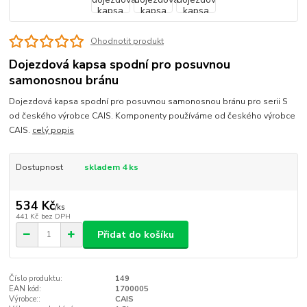
Ohodnotit produkt
Dojezdová kapsa spodní pro posuvnou
samonosnou bránu
Dojezdová kapsa spodní pro posuvnou samonosnou bránu pro serii S
od českého výrobce CAIS. Komponenty používáme od českého výrobce
CAIS.
celý popis
Dostupnost
skladem 4 ks
534 Kč
/
ks
441 Kč
bez DPH
Přidat do košíku
Číslo produktu:
149
EAN kód:
1700005
Výrobce::
CAIS