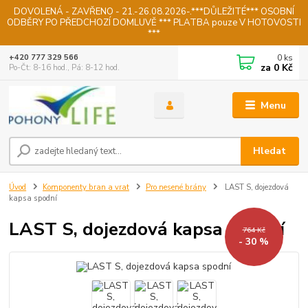
DOVOLENÁ - ZAVŘENO - 21.-26.08.2026-.***DŮLEŽITÉ*** OSOBNÍ
ODBĚRY PO PŘEDCHOZÍ DOMLUVĚ *** PLATBA pouze V HOTOVOSTI
***
0
ks
+420 777 329 566
za
0 Kč
Po-Čt: 8-16 hod., Pá: 8-12 hod.
Menu
Hledat
Úvod
Komponenty bran a vrat
Pro nesené brány
LAST S, dojezdová
kapsa spodní
LAST S, dojezdová kapsa spodní
764 Kč
- 30 %