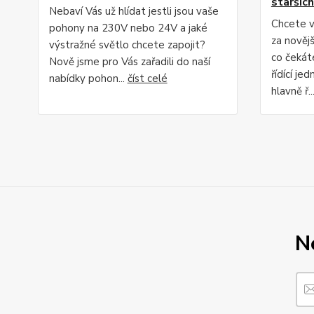
staršíc
Nebaví Vás už hlídat jestli jsou vaše
Chcete v
pohony na 230V nebo 24V a jaké
za nověj
výstražné světlo chcete zapojit?
co čekáte
Nově jsme pro Vás zařadili do naší
řídící je
nabídky pohon...
číst celé
hlavně ř..
N