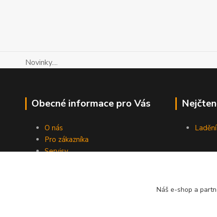
Novinky....
Obecné informace pro Vás
Nejčten
O nás
Ladění
Pro zákazníka
Servisy
Návody LIFE
Kontakty
Blog
Náš e-shop a partn
Novinky