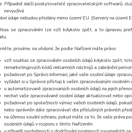
Případně další poskytovatelé zpracovatelských softwarů, služ
nevyužívá
bní ú
daje nebudou předány mimo území EU. (Servery na území 
hlas se zpracováním lze vzít kdykoliv zpět, a to
úpravou pre
ilu.
měte, prosíme, na vědomí, že podle Nařízení máte právo:
vzít souhlas se zpracováním osobních údajů kdykoliv zpět, to
remarketingových kódů reklamních nástrojů a zabránění perso
požadovat po Správci informaci, jaké vaše osobní údaje zpraco
vyžádat si u Správce přístup k vašim zpracovávaným osobním ú
u automatizovaně zpracovaných osobních údajů na jejich přeno
nechat vaše zpracovávané osobní údaje aktualizovat nebo opra
požadovat po společnosti výmaz vašich osobních údajů, pokud 
nebo oprávněn dále zpracovávat dle příslušných právních před
na účinnou soudní ochranu, pokud máte za to, že vaše práva po
osobních údajů v rozporu s tímto Nařízením
v případě pochybností o dodržování povinností souvisejících s