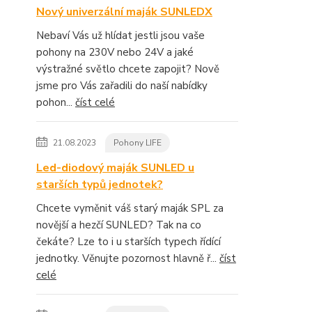
Nový univerzální maják SUNLEDX
Nebaví Vás už hlídat jestli jsou vaše
pohony na 230V nebo 24V a jaké
výstražné světlo chcete zapojit? Nově
jsme pro Vás zařadili do naší nabídky
pohon...
číst celé
21.08.2023
Pohony LIFE
Led-diodový maják SUNLED u
starších typů jednotek?
Chcete vyměnit váš starý maják SPL za
novější a hezčí SUNLED? Tak na co
čekáte? Lze to i u starších typech řídící
jednotky. Věnujte pozornost hlavně ř...
číst
celé