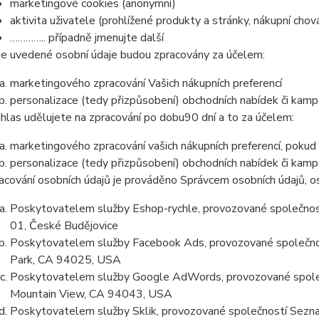
marketingové cookies (anonymní)
aktivita uživatele (prohlížené produkty a stránky, nákupní chov
………….. případně jmenujte další
e uvedené osobní údaje budou zpracovány za účelem:
marketingového zpracování Vašich nákupních preferencí
personalizace (tedy přizpůsobení) obchodních nabídek či kamp
hlas udělujete na zpracování po dobu
90 dní
a to za účelem:
marketingového zpracování vašich nákupních preferencí, pokud
personalizace (tedy přizpůsobení) obchodních nabídek či kamp
acování osobních údajů je prováděno Správcem osobních údajů, os
Poskytovatelem služby Eshop-rychle, provozované společnost
01, České Budějovice
Poskytovatelem služby Facebook Ads, provozované společno
Park, CA 94025, USA
Poskytovatelem služby Google AdWords, provozované společ
Mountain View, CA 94043, USA
Poskytovatelem služby Sklik, provozované společností Sezna