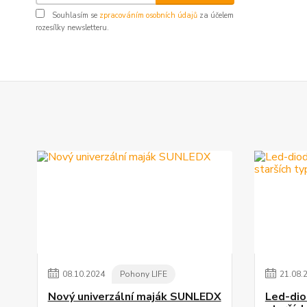
Souhlasím se
zpracováním osobních údajů
za účelem
rozesílky newsletteru.
08
.
10
.
2024
Pohony LIFE
21
.
08
.
Nový univerzální maják SUNLEDX
Led-dio