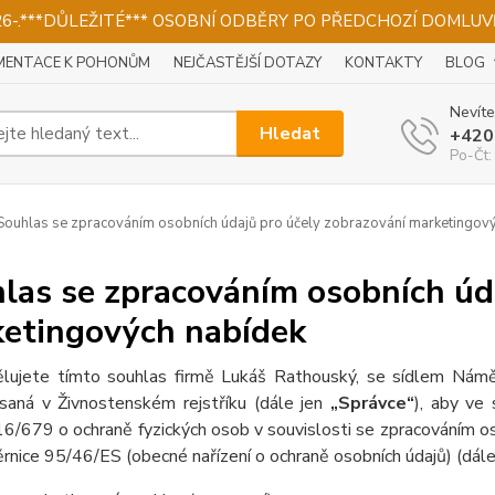
026-.***DŮLEŽITÉ*** OSOBNÍ ODBĚRY PO PŘEDCHOZÍ DOMLUVĚ
ENTACE K POHONŮM
NEJČASTĚJŠÍ DOTAZY
KONTAKTY
BLOG
Nevíte
Hledat
+420
Po-Čt:
ouhlas se zpracováním osobních údajů pro účely zobrazování marketingov
las se zpracováním osobních úd
etingových nabídek
lujete tímto souhlas firmě Lukáš Rathouský, se sídlem Nám
saná v Živnostenském rejstříku
(dále jen
„Správce“
), aby ve
6/679 o ochraně fyzických osob v souvislosti se zpracováním os
rnice 95/46/ES (obecné nařízení o ochraně osobních údajů) (dál