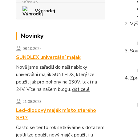
Výprodej
Výš
Novinky
08.10.2024
Sou
SUNDLEX univerzální maják
Nově jsme zařadili do naší nabídky
univerzální maják SUNLEDX, který lze
Zpr
použít jak pro pohony na 230V, tak i na
24V. Více na našem blogu.
číst celé
21.08.2023
Led-diodový maják místo starého
SPL?
Často se tento rok setkáváme s dotazem,
jestli lze použít nový maják použít i u