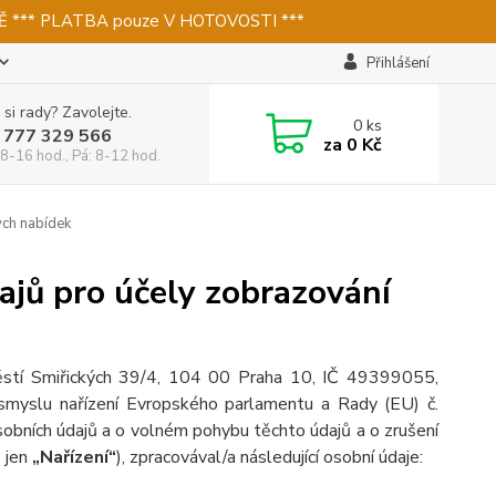
 *** PLATBA pouze V HOTOVOSTI ***
Přihlášení
 si rady? Zavolejte.
0
ks
 777 329 566
za
0 Kč
 8-16 hod., Pá: 8-12 hod.
ých nabídek
ajů pro účely zobrazování
ěstí Smiřických 39/4, 104 00 Praha 10, IČ 49399055,
 smyslu nařízení Evropského parlamentu a Rady (EU) č.
obních údajů a o volném pohybu těchto údajů a o zrušení
e jen
„Nařízení“
), zpracovával/a následující osobní údaje: