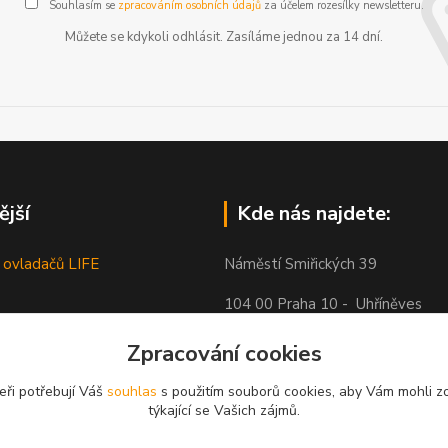
Souhlasím se
zpracováním osobních údajů
za účelem rozesílky newsletteru.
Můžete se kdykoli odhlásit. Zasíláme jednou za 14 dní.
ější
Kde nás najdete:
 ovladačů LIFE
Náměstí Smiřických 39
104 00 Praha 10 - Uhříněves
Zpracování cookies
eři potřebují Váš
souhlas
s použitím souborů cookies, aby Vám mohli z
týkající se Vašich zájmů.