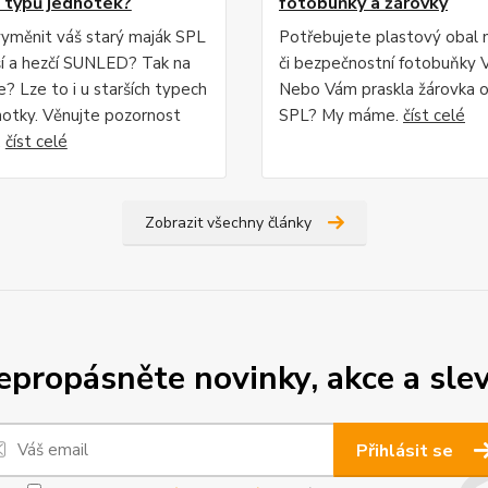
h typů jednotek?
fotobuňky a žárovky
yměnit váš starý maják SPL
Potřebujete plastový obal 
ší a hezčí SUNLED? Tak na
či bezpečnostní fotobuňky V
? Lze to i u starších typech
Nebo Vám praskla žárovka 
dnotky. Věnujte pozornost
SPL? My máme.
číst celé
.
číst celé
Zobrazit všechny články
epropásněte novinky, akce a slev
Přihlásit se