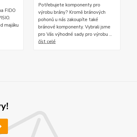
Potřebujete komponenty pro
na FIDO
výrobu brány? Kromě bránových
ISIO.
pohonů u nás zakoupíte také
od majáku
bránové komponenty. Vybrali jsme
pro Vás výhodné sady pro výrobu ...
číst celé
y!