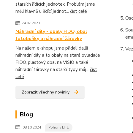
starších řídících jednotek. Problém jsme
měli hlavně u řídící jednot...
číst celé
Oso
24.07.2023
Sou
Náhradní díly - obaly FIDO, obal
ema
fotobuňky a náhradní žárovky
Na našem e-shopu jsme přidali další
Vez
náhradní díly a to obaly na staré ovladače
FIDO, plastový obal na VISIO a také
náhradní žárovky na starší typy máj...
číst
celé
Zobrazit všechny novinky
Blog
08.10.2024
Pohony LIFE