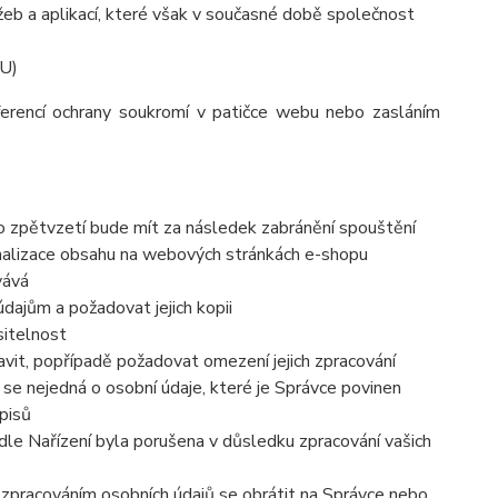
eb a aplikací, které však v současné době společnost
EU)
ferencí ochrany soukromí v patičce webu nebo zasláním
to zpětvzetí bude mít za následek
zabránění spouštění
nalizace obsahu na webových stránkách e-shopu
vává
dajům a požadovat jejich kopii
sitelnost
vit, popřípadě požadovat omezení jejich zpracování
se nejedná o osobní údaje, které je Správce povinen
pisů
dle Nařízení byla porušena v důsledku zpracování vašich
e zpracováním osobních údajů se obrátit na Správce nebo