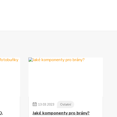
13
.
03
.
2023
Ostatní
O,
Jaké komponenty pro brány?