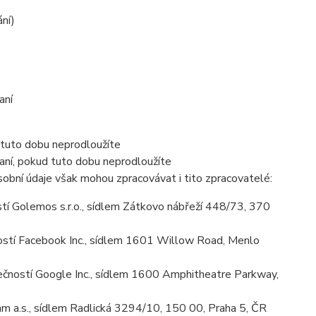
ání)
aní
 tuto dobu neprodloužíte
aní, pokud tuto dobu neprodloužíte
obní údaje však mohou zpracovávat i tito zpracovatelé:
í Golemos s.r.o., sídlem Zátkovo nábřeží 448/73, 370
stí Facebook Inc., sídlem 1601 Willow Road, Menlo
ností Google Inc., sídlem 1600 Amphitheatre Parkway,
m a.s., sídlem Radlická 3294/10, 150 00, Praha 5, ČR