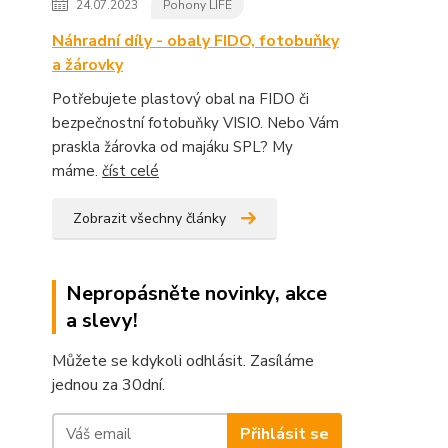
24.07.2023
Pohony LIFE
Náhradní díly - obaly FIDO, fotobuňky
a žárovky
Potřebujete plastový obal na FIDO či
bezpečnostní fotobuňky VISIO. Nebo Vám
praskla žárovka od majáku SPL? My
máme.
číst celé
Zobrazit všechny články
Nepropásněte novinky, akce
a slevy!
Můžete se kdykoli odhlásit. Zasíláme
jednou za 30dní.
Přihlásit se