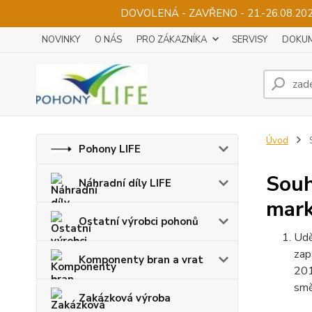
DOVOLENÁ - ZAVŘENO - 21.-26.08.2
NOVINKY
O NÁS
PRO ZÁKAZNÍKA
SERVISY
DOKUM
Úvod
S
Pohony LIFE
Souh
Náhradní díly LIFE
mark
Ostatní výrobci pohonů
Udě
zap
Komponenty bran a vrat
201
smě
Zakázková výroba