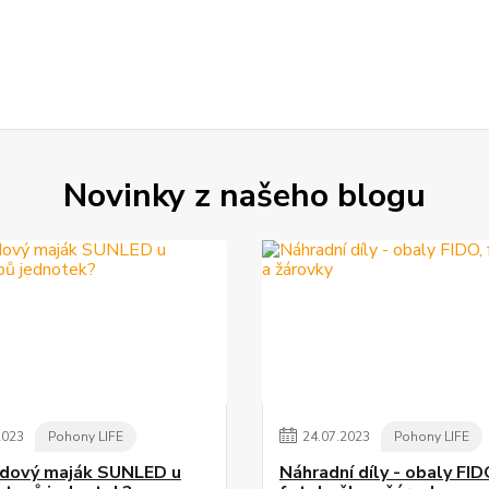
Novinky z našeho blogu
2023
Pohony LIFE
24
.
07
.
2023
Pohony LIFE
dový maják SUNLED u
Náhradní díly - obaly FID