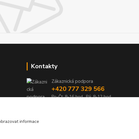
Kontakty
Zákaznická podpora
+420 777 329 566
Po-Čt: 8-16 hod., Pá: 8-12 hod.
info@pohonylife.cz
obrazovat informace