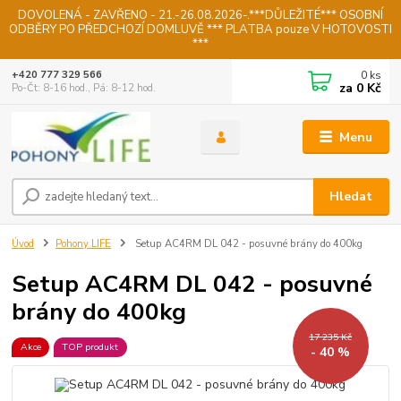
DOVOLENÁ - ZAVŘENO - 21.-26.08.2026-.***DŮLEŽITÉ*** OSOBNÍ
ODBĚRY PO PŘEDCHOZÍ DOMLUVĚ *** PLATBA pouze V HOTOVOSTI
***
0
ks
+420 777 329 566
za
0 Kč
Po-Čt: 8-16 hod., Pá: 8-12 hod.
Menu
Hledat
Úvod
Pohony LIFE
Setup AC4RM DL 042 - posuvné brány do 400kg
Setup AC4RM DL 042 - posuvné
brány do 400kg
17 235 Kč
Akce
TOP produkt
- 40 %