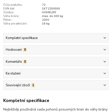
Číslo produktu:
72
EAN kód:
1KT2250000
Výrobce::
HOMELIFE
Váha brány::
max. do 400 kg
Pohon::
230V
Váha pro odeslání::
16 kg
Kompletní specifikace
Hodnocení
0
Komentáře
0
Ke stažení
Související zboží
1
Kompletní specifikace
Nejběžněji použiváná sada pohonů posuvných bran do váhy brány