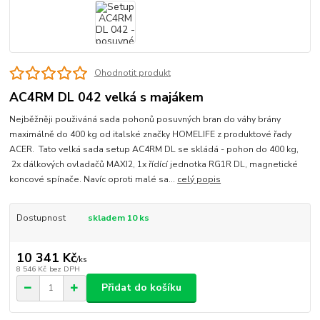
Ohodnotit produkt
AC4RM DL 042 velká s majákem
Nejběžněji použiváná sada pohonů posuvných bran do váhy brány
maximálně do 400 kg od italské značky HOMELIFE z produktové řady
ACER. Tato velká sada setup AC4RM DL se skládá - pohon do 400 kg,
2x dálkových ovladačů MAXI2, 1x řídící jednotka RG1R DL, magnetické
koncové spínače. Navíc oproti malé sa...
celý popis
Dostupnost
skladem 10 ks
10 341 Kč
/
ks
8 546 Kč
bez DPH
Přidat do košíku