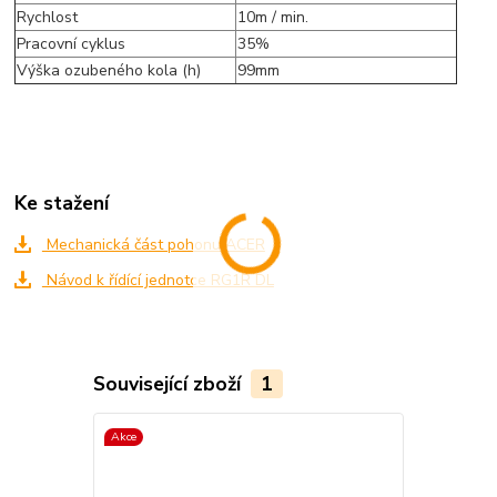
Rychlost
10m / min.
Pracovní cyklus
35%
Výška ozubeného kola (h)
99mm
Ke stažení
Mechanická část pohonu ACER
Návod k řídící jednotce RG1R DL
Související zboží
1
Akce