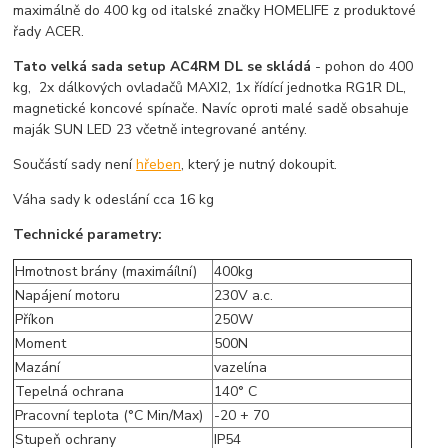
maximálně do 400 kg od italské značky HOMELIFE z produktové
řady ACER.
Tato velká sada setup AC4RM DL se skládá
- pohon do 400
kg, 2x dálkových ovladačů MAXI2, 1x řídící jednotka RG1R DL,
magnetické koncové spínače. Navíc oproti malé sadě obsahuje
maják SUN LED 23 včetně integrované antény.
Součástí sady není
hřeben
, který je nutný dokoupit.
Váha sady k odeslání cca 16 kg
Technické parametry:
Hmotnost brány (maximáílní)
400kg
Napájení motoru
230V a.c.
Příkon
250W
Moment
500N
Mazání
vazelína
Tepelná ochrana
140° C
Pracovní teplota (°C Min/Max)
-20 + 70
Stupeň ochrany
IP54