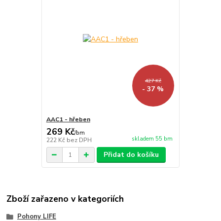
427 Kč
- 37 %
AAC1 - hřeben
269 Kč
/
bm
skladem 55 bm
222 Kč
bez DPH
Přidat do košíku
Zboží zařazeno v kategoriích
Pohony LIFE