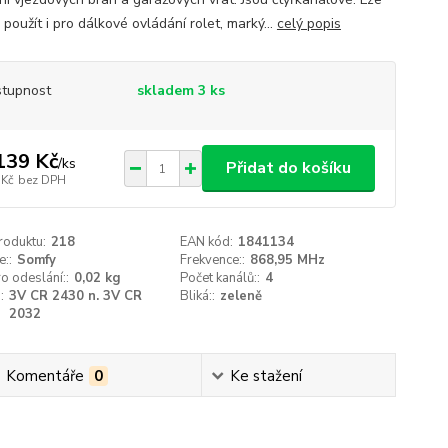
 použít i pro dálkové ovládání rolet, marký...
celý popis
tupnost
skladem 3 ks
139 Kč
/
ks
Přidat do košíku
 Kč
bez DPH
roduktu:
218
EAN kód:
1841134
::
Somfy
Frekvence::
868,95 MHz
o odeslání::
0,02 kg
Počet kanálů::
4
:
3V CR 2430 n. 3V CR
Bliká::
zeleně
2032
Komentáře
0
Ke stažení