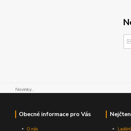
N
Novinky....
Obecné informace pro Vás
Nejčten
O nás
Ladění