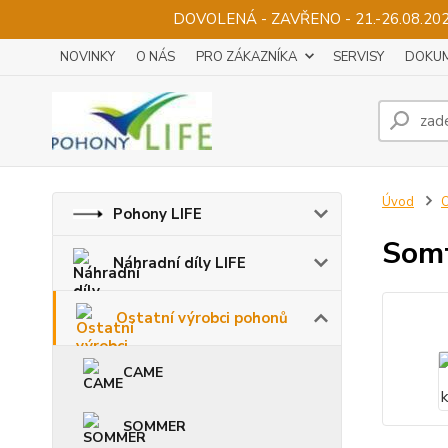
DOVOLENÁ - ZAVŘENO - 21.-26.08.2
NOVINKY
O NÁS
PRO ZÁKAZNÍKA
SERVISY
DOKUM
Úvod
O
Pohony LIFE
Somf
Náhradní díly LIFE
Ostatní výrobci pohonů
CAME
SOMMER