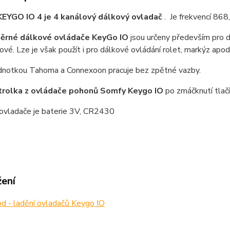
EYGO IO 4 je 4 kanálový dálkový ovladač
. Je frekvencí 868
ěrné dálkové ovládače KeyGo IO
jsou určeny především pro d
ové. Lze je však použít i pro dálkové ovládání rolet, markýz apod
jednotkou Tahoma a Connexoon pracuje bez zpětné vazby.
trolka z ovládače pohonů Somfy Keygo IO
po zmáčknutí tlač
 ovladače je baterie 3V, CR2430
žení
 - ladění ovladačů Keygo IO