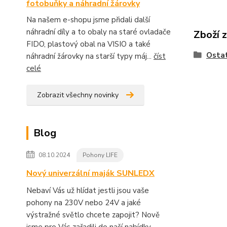
fotobuňky a náhradní žárovky
Na našem e-shopu jsme přidali další
náhradní díly a to obaly na staré ovladače
Zboží 
FIDO, plastový obal na VISIO a také
Ostat
náhradní žárovky na starší typy máj...
číst
celé
Zobrazit všechny novinky
Blog
08.10.2024
Pohony LIFE
Nový univerzální maják SUNLEDX
Nebaví Vás už hlídat jestli jsou vaše
pohony na 230V nebo 24V a jaké
výstražné světlo chcete zapojit? Nově