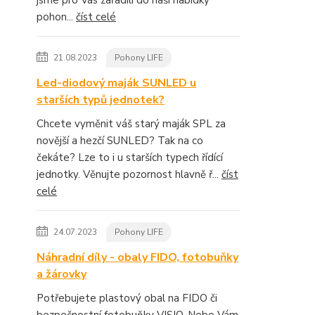
jsme pro Vás zařadili do naší nabídky
pohon...
číst celé
21.08.2023
Pohony LIFE
Led-diodový maják SUNLED u
starších typů jednotek?
Chcete vyměnit váš starý maják SPL za
novější a hezčí SUNLED? Tak na co
čekáte? Lze to i u starších typech řídící
jednotky. Věnujte pozornost hlavně ř...
číst
celé
24.07.2023
Pohony LIFE
Náhradní díly - obaly FIDO, fotobuňky
a žárovky
Potřebujete plastový obal na FIDO či