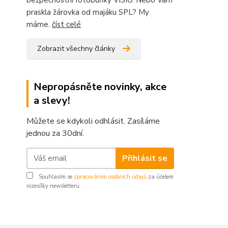
bezpečnostní fotobuňky VISIO. Nebo Vám
praskla žárovka od majáku SPL? My
máme.
číst celé
Zobrazit všechny články
Nepropásněte novinky, akce
a slevy!
Můžete se kdykoli odhlásit. Zasíláme
jednou za 30dní.
Přihlásit se
Souhlasím se
zpracováním osobních údajů
za účelem
rozesílky newsletteru.