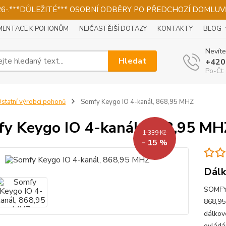
026-.***DŮLEŽITÉ*** OSOBNÍ ODBĚRY PO PŘEDCHOZÍ DOMLUVĚ
ENTACE K POHONŮM
NEJČASTĚJŠÍ DOTAZY
KONTAKTY
BLOG
Nevíte
Hledat
+420
Po-Čt:
statní výrobci pohonů
Somfy Keygo IO 4-kanál, 868,95 MHZ
y Keygo IO 4-kanál, 868,95 MH
1 339 Kč
- 15 %
Dálk
SOMFY 
868,95
dálkov
ovládá