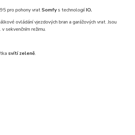
,95 pro pohony vrat
Somfy
s technologií
IO.
álkové ovládání vjezdových bran a garážových vrat. Jsou
. v sekvenčním režimu.
ítka
svítí zeleně
.