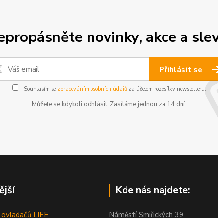
epropásněte novinky, akce a slev
Přihlásit se
Souhlasím se
zpracováním osobních údajů
za účelem rozesílky newsletteru.
Můžete se kdykoli odhlásit. Zasíláme jednou za 14 dní.
ější
Kde nás najdete:
 ovladačů LIFE
Náměstí Smiřických 39