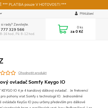
 *** PLATBA pouze V HOTOVOSTI ***
Přihlášení
 si rady? Zavolejte.
0
ks
 777 329 566
za
0 Kč
 8-16 hod., Pá: 8-12 hod.
Z
Ohodnotit produkt
ový ovladač Somfy Keygo IO
KEYGO IO 4 je 4 kanálový dálkový ovladač . Je frekvencí
 pro pohony vrat Somfy s technologií IO. Jednosměrné
é ovládače KeyGo IO jsou určeny především pro dálkové
ní vjezdových bran a garážových vrat. Jsou čtyřkanálové. Lze