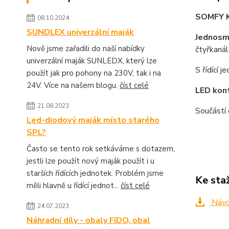
SOMFY K
08.10.2024
SUNDLEX univerzální maják
Jednosm
Nově jsme zařadili do naší nabídky
čtyřkanál
univerzální maják SUNLEDX, který lze
S řídící 
použít jak pro pohony na 230V, tak i na
24V. Více na našem blogu.
číst celé
LED kon
21.08.2023
Součástí
Led-diodový maják místo starého
SPL?
Často se tento rok setkáváme s dotazem,
jestli lze použít nový maják použít i u
starších řídících jednotek. Problém jsme
Ke sta
měli hlavně u řídící jednot...
číst celé
Návod
24.07.2023
Náhradní díly - obaly FIDO, obal