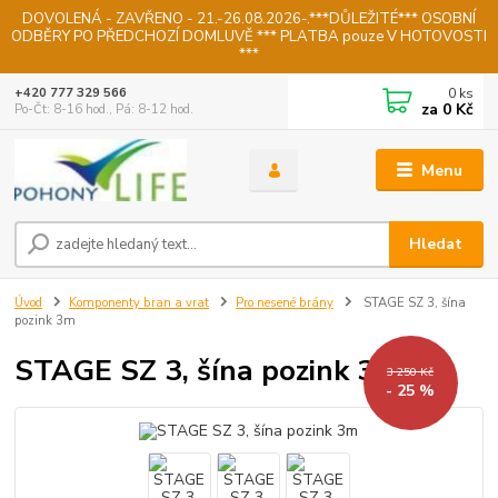
DOVOLENÁ - ZAVŘENO - 21.-26.08.2026-.***DŮLEŽITÉ*** OSOBNÍ
ODBĚRY PO PŘEDCHOZÍ DOMLUVĚ *** PLATBA pouze V HOTOVOSTI
***
0
ks
+420 777 329 566
za
0 Kč
Po-Čt: 8-16 hod., Pá: 8-12 hod.
Menu
Hledat
Úvod
Komponenty bran a vrat
Pro nesené brány
STAGE SZ 3, šína
pozink 3m
STAGE SZ 3, šína pozink 3m
3 250 Kč
- 25 %