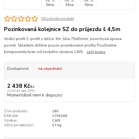
Ohodnotit produkt
Pozinkovaná kolejnice SZ do průjezdu š 4,5m
Vodící profil C-profil v délce 3m, šína 73x61mm, povrchová úprava
pozink. Skladem držíme pouze pozinkované profily Používáme
komponenty bran od českého výrobce CAIS.
celý popis
Dostupnost
na objednání
2 438 Kč
/
ks
2 015 Kč
bez DPH
Momentálně není k dispozici
Číslo produktu:
185
EAN kód:
1700168
Výrobce::
CAIS
Váha pro odeslání::
17 kg