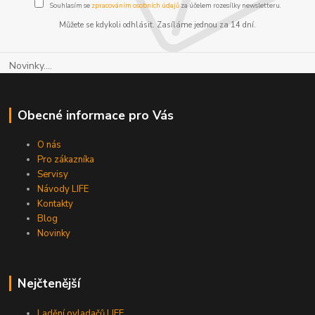
Souhlasím se
zpracováním osobních údajů
za účelem rozesílky newsletteru.
Můžete se kdykoli odhlásit. Zasíláme jednou za 14 dní.
Novinky....
Obecné informace pro Vás
O nás
Pro zákazníka
Servisy
Návody LIFE
Kontakty
Blog
Novinky
Nejčtenější
Ladění ovladačů LIFE