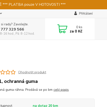
 *** PLATBA pouze V HOTOVOSTI ***
Přihlášení
 si rady? Zavolejte.
0
ks
 777 329 566
za
0 Kč
 8-16 hod., Pá: 8-12 hod.
Ohodnotit produkt
, ochranná guma
ná guma ráhna. Prodává se po bm
celý popis
tupnost
na dotaz 20 bm