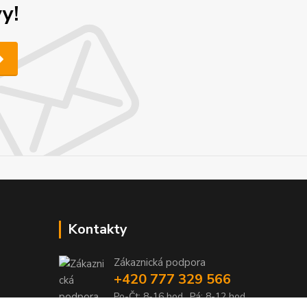
y!
Kontakty
Zákaznická podpora
+420 777 329 566
Po-Čt: 8-16 hod., Pá: 8-12 hod.