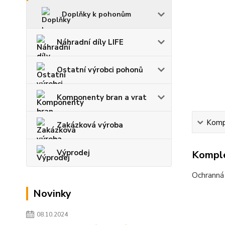
Doplňky k pohonům
Náhradní díly LIFE
Ostatní výrobci pohonů
Komponenty bran a vrat
Kompl
Zakázková výroba
Výprodej
Komple
Ochranná
Novinky
08.10.2024