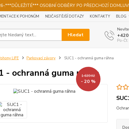
026-.***DŮLEŽITÉ*** OSOBNÍ ODBĚRY PO PŘEDCHOZÍ DOMLUVĚ
ENTACE K POHONŮM
NEJČASTĚJŠÍ DOTAZY
KONTAKTY
BLOG
Nevíte
Hledat
+420
Po-Čt:
ohony LIFE
Parkovací závory
SUC1 - ochranná guma ráhna
 - ochranná guma ráhna
1 639 Kč
- 20 %
SUC1
Ochran
Dos