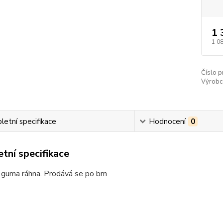
1 
1 0
Číslo p
Výrobce
etní specifikace
Hodnocení
0
tní specifikace
 guma ráhna. Prodává se po bm