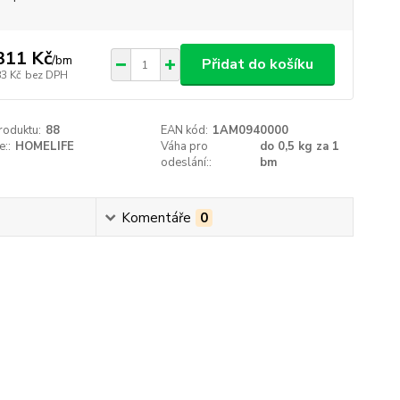
311 Kč
/
bm
Přidat do košíku
83 Kč
bez DPH
roduktu:
88
EAN kód:
1AM0940000
::
HOMELIFE
Váha pro
do 0,5 kg za 1
odeslání::
bm
Komentáře
0