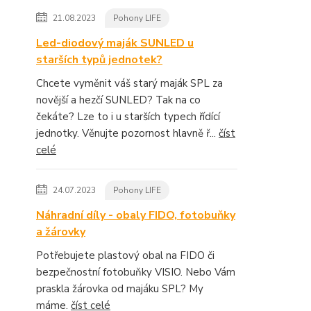
21.08.2023
Pohony LIFE
Led-diodový maják SUNLED u
starších typů jednotek?
Chcete vyměnit váš starý maják SPL za
novější a hezčí SUNLED? Tak na co
čekáte? Lze to i u starších typech řídící
jednotky. Věnujte pozornost hlavně ř...
číst
celé
24.07.2023
Pohony LIFE
Náhradní díly - obaly FIDO, fotobuňky
a žárovky
Potřebujete plastový obal na FIDO či
bezpečnostní fotobuňky VISIO. Nebo Vám
praskla žárovka od majáku SPL? My
máme.
číst celé