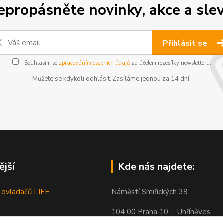
epropásněte novinky, akce a slev
Přihlásit se
Souhlasím se
zpracováním osobních údajů
za účelem rozesílky newsletteru.
Můžete se kdykoli odhlásit. Zasíláme jednou za 14 dní.
ější
Kde nás najdete:
 ovladačů LIFE
Náměstí Smiřických 39
104 00 Praha 10 - Uhříněves