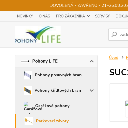
DOVOLENÁ - ZAVŘENO - 21.-26.08.2
NOVINKY
O NÁS
PRO ZÁKAZNÍKA
SERVISY
DOKUM
Úvod
P
Pohony LIFE
SUC1
Pohony posuvných bran
Pohony křídlových bran
Garážové pohony
Parkovací závory