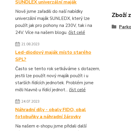
SUNDLEX univerzální maják
Nově jsme zařadili do naší nabídky
Zboží 
univerzální maják SUNLEDX, který lze
použít jak pro pohony na 230V, tak i na
Parko
24V. Více na našem blogu.
číst celé
21.08.2023
Led-diodový maják místo starého
SPL?
Často se tento rok setkáváme s dotazem,
jestli lze použít nový maják použít i u
starších řídících jednotek. Problém jsme
měli hlavně u řídící jednot...
číst celé
24.07.2023
Náhradní díly - obaly FIDO, obal
fotobuňky a náhradní žárovky
Na našem e-shopu jsme přidali další