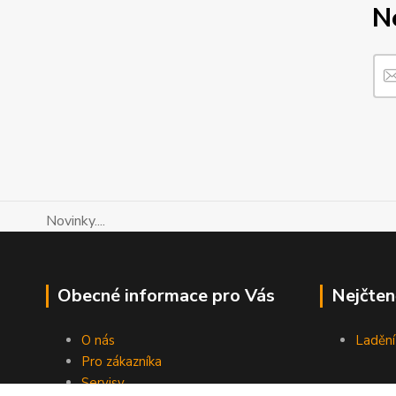
N
Novinky....
Obecné informace pro Vás
Nejčten
O nás
Ladění
Pro zákazníka
Servisy