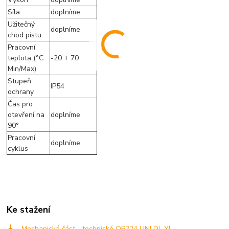
Síla
doplníme
Užitečný
doplníme
chod pístu
Pracovní
teplota (°C
-20 + 70
Min/Max)
Stupeň
IP54
ochrany
Čas pro
otevření na
doplníme
90°
Pracovní
doplníme
cyklus
Ke stažení
Mechanická část - technické OP224 UNI DL XL