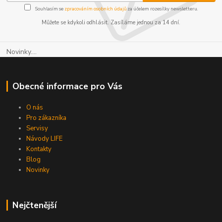
Souhlasím se
zpracováním osobních údajů
za účelem rozesílky newsletteru.
Můžete se kdykoli odhlásit. Zasíláme jednou za 14 dní.
Novinky....
Obecné informace pro Vás
O nás
Pro zákazníka
Servisy
Návody LIFE
Kontakty
Blog
Novinky
Nejčtenější