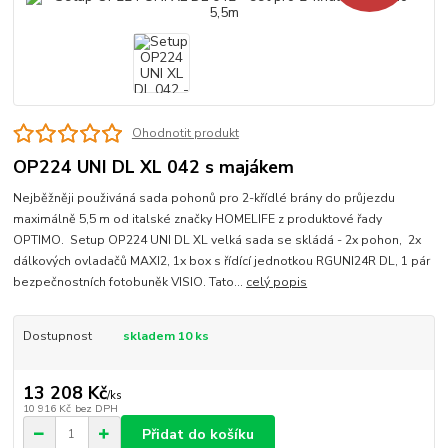
Ohodnotit produkt
OP224 UNI DL XL 042 s majákem
Nejběžněji použiváná sada pohonů pro 2-křídlé brány do průjezdu
maximálně 5,5 m od italské značky HOMELIFE z produktové řady
OPTIMO. Setup OP224 UNI DL XL velká sada se skládá - 2x pohon, 2x
dálkových ovladačů MAXI2, 1x box s řídící jednotkou RGUNI24R DL, 1 pár
bezpečnostních fotobuněk VISIO. Tato...
celý popis
Dostupnost
skladem 10 ks
13 208 Kč
/
ks
10 916 Kč
bez DPH
Přidat do košíku