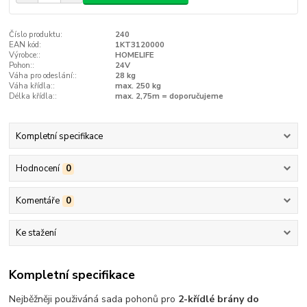
Číslo produktu:
240
EAN kód:
1KT3120000
Výrobce::
HOMELIFE
Pohon::
24V
Váha pro odeslání::
28 kg
Váha křídla::
max. 250 kg
Délka křídla::
max. 2,75m = doporučujeme
Kompletní specifikace
Hodnocení
0
Komentáře
0
Ke stažení
Kompletní specifikace
Nejběžněji použiváná sada pohonů pro
2-křídlé brány do