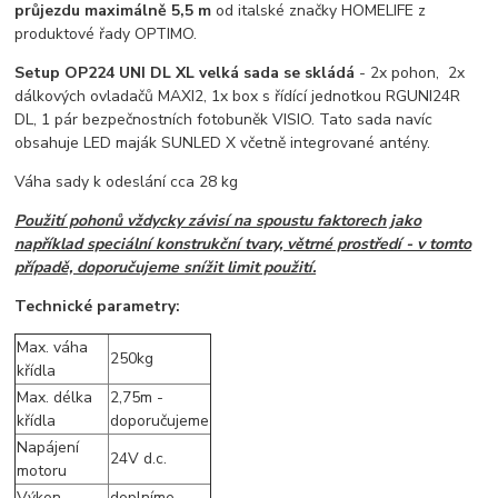
průjezdu maximálně 5,5 m
od italské značky HOMELIFE z
produktové řady OPTIMO.
Setup OP224 UNI DL XL velká sada se skládá
- 2x pohon, 2x
dálkových ovladačů MAXI2, 1x box s řídící jednotkou RGUNI24R
DL, 1 pár bezpečnostních fotobuněk VISIO. Tato sada navíc
obsahuje LED maják SUNLED X včetně integrované antény.
Váha sady k odeslání cca 28 kg
Použití pohonů vždycky závisí na spoustu faktorech jako
například speciální konstrukční tvary, větrné prostředí - v tomto
případě, doporučujeme snížit limit použití.
Technické parametry:
Max. váha
250kg
křídla
Max. délka
2,75m -
křídla
doporučujeme
Napájení
24V d.c.
motoru
Výkon
doplníme