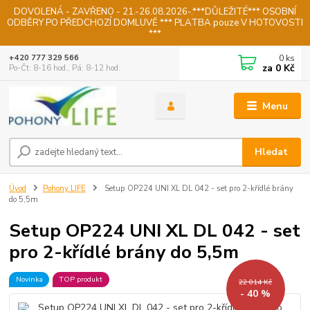
DOVOLENÁ - ZAVŘENO - 21.-26.08.2026-.***DŮLEŽITÉ*** OSOBNÍ
ODBĚRY PO PŘEDCHOZÍ DOMLUVĚ *** PLATBA pouze V HOTOVOSTI
***
0
ks
+420 777 329 566
za
0 Kč
Po-Čt: 8-16 hod., Pá: 8-12 hod.
Menu
Hledat
Úvod
Pohony LIFE
Setup OP224 UNI XL DL 042 - set pro 2-křídlé brány
do 5,5m
Setup OP224 UNI XL DL 042 - set
pro 2-křídlé brány do 5,5m
Novinka
TOP produkt
22 014 Kč
- 40 %